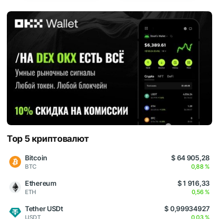
Top 5 криптовалют
Bitcoin
$ 64 905,28
BTC
0,88 %
Ethereum
$ 1 916,33
ETH
0,56 %
Tether USDt
$ 0,99934927
USDT
0,03 %