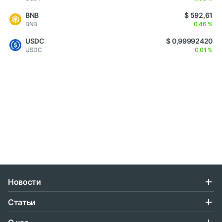
BNB
$ 592,61
BNB
0,46 %
USDC
$ 0,99992420
USDC
0,01 %
Новости
Статьи