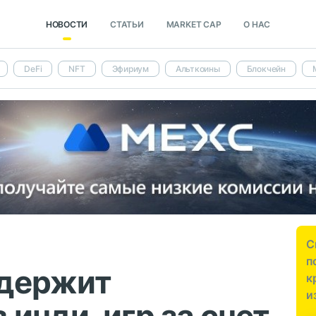
НОВОСТИ
СТАТЬИ
MARKET CAP
О НАС
DeFi
NFT
Эфириум
Альткоины
Блокчейн
С
п
ддержит
к
и