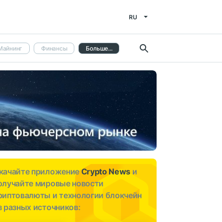
RU
Майнинг
Финансы
Больше...
качайте приложение
Crypto News
и
олучайте мировые новости
риптовалюты и технологии блокчейн
з разных источников: