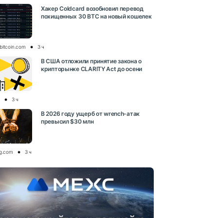
Хакер Coldcard возобновил перевод
похищенных 30 BTC на новый кошелек
bitcoin.com
3 ч
В США отложили принятие закона о
крипторынке CLARITY Act до осени
3 ч
В 2026 году ущерб от wrench-атак
превысил $30 млн
og.com
3 ч