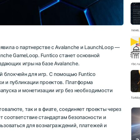
news.
явила о партнерстве с Avalanche и LaunchLoop —
nche GameLoop. Funtico станет основной
дающих игры на базе Avalanche.
rbc.ru
 блокчейн для игр. С помощью Funtico
ки и публикации проектов. Платформа
запуска и монетизации игр без необходимости
forkl
товалюте, так и в фиате, соединяет проекты через
т соответствие стандартам безопасности и
льзоваться для вознаграждений, платежей и