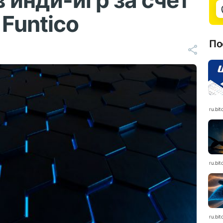
 инди-игр за счет
 Funtico
По
ru.bit
ru.bit
ru.bit