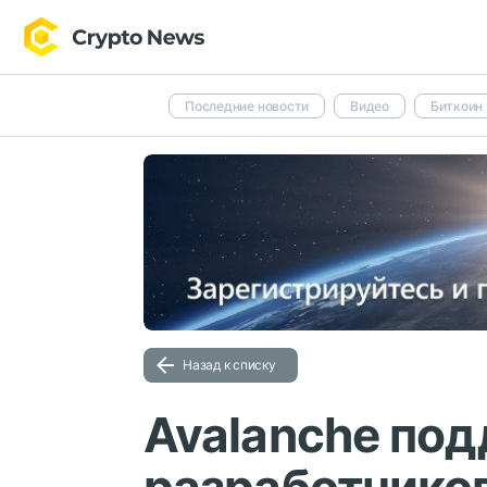
Последние новости
Видео
Биткоин
Назад к списку
Avalanche по