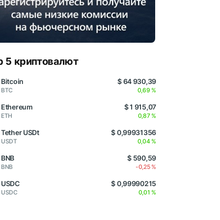
p 5 криптовалют
Bitcoin
$ 64 930,39
BTC
0,69 %
Ethereum
$ 1 915,07
ETH
0,87 %
Tether USDt
$ 0,99931356
USDT
0,04 %
BNB
$ 590,59
BNB
-0,25 %
USDC
$ 0,99990215
USDC
0,01 %