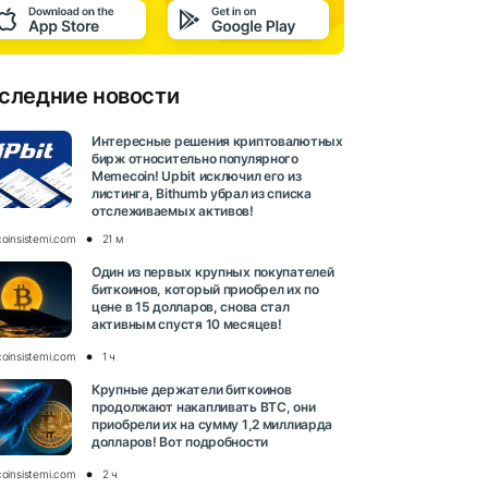
следние новости
Интересные решения криптовалютных
бирж относительно популярного
Memecoin! Upbit исключил его из
листинга, Bithumb убрал из списка
отслеживаемых активов!
coinsistemi.com
21 м
Один из первых крупных покупателей
биткоинов, который приобрел их по
цене в 15 долларов, снова стал
активным спустя 10 месяцев!
coinsistemi.com
1 ч
Крупные держатели биткоинов
продолжают накапливать BTC, они
приобрели их на сумму 1,2 миллиарда
долларов! Вот подробности
coinsistemi.com
2 ч