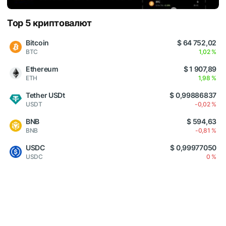
Top 5 криптовалют
Bitcoin
$ 64 752,02
BTC
1,02 %
Ethereum
$ 1 907,89
ETH
1,98 %
Tether USDt
$ 0,99886837
USDT
-0,02 %
BNB
$ 594,63
BNB
-0,81 %
USDC
$ 0,99977050
USDC
0 %