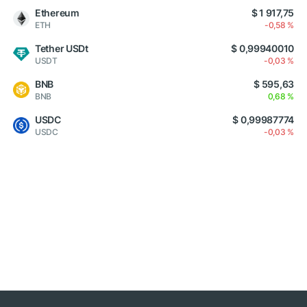
Ethereum
$ 1 917,75
ETH
-0,58 %
Tether USDt
$ 0,99940010
USDT
-0,03 %
BNB
$ 595,63
BNB
0,68 %
USDC
$ 0,99987774
USDC
-0,03 %