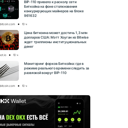
BIP-110 привело к расколу сети
Биткойна на фоне столкновения
конкурирующих майнеров на блоке
961632
bitcoin.com
10 ч
Цена биткоина может достичь 1,3 млн
долларов США: Мэтт Хоуган из Bitwise
ждет триллионы институциональных
денег
ot.io
10 ч
Мониторинг форков Биткойна: где в
режиме реального времени следить за
развязкой вокруг BIP-110
bitcoin.com
10 ч