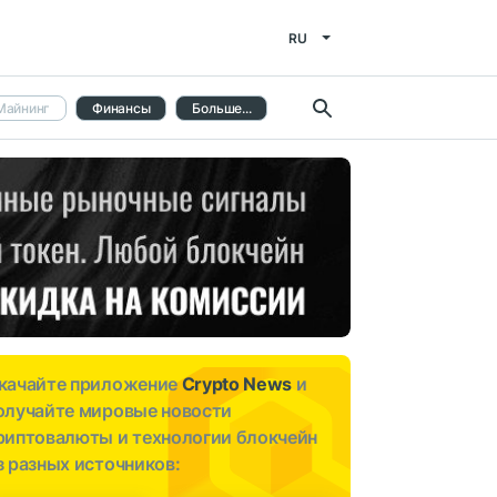
RU
Майнинг
Финансы
Больше...
качайте приложение
Crypto News
и
олучайте мировые новости
риптовалюты и технологии блокчейн
з разных источников: