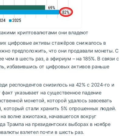
 какими криптовалютами они владеют
ших цифровые активы стажёров снижалось в
ожно предположить, что они продавали монеты. С
 чем в шесть раз, а эфириум – на 185%. В связи с
ь, избавившись от цифровых активов раньше
еди респондентов снизилось на 42% с 2024-го и
т факт указывает на существенное падение
нственной монетой, которой удалось завоевать
), который стали хранить 5% опрошенных людей.
на волне ажиотажа, начавшегося вокруг
да Трампа на президентских выборах в ноябре
овалюты взлетел почти в шесть раз.