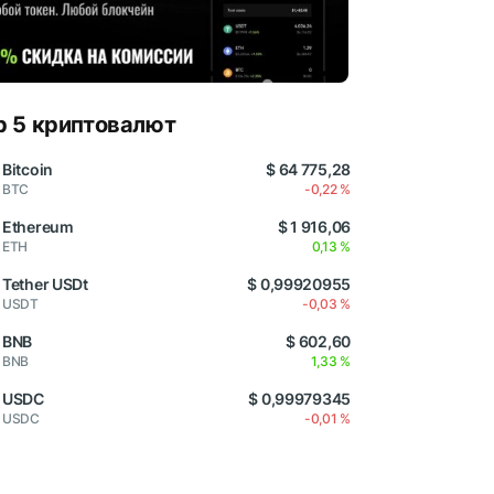
p 5 криптовалют
Bitcoin
$ 64 775,28
BTC
-0,22 %
Ethereum
$ 1 916,06
ETH
0,13 %
Tether USDt
$ 0,99920955
USDT
-0,03 %
BNB
$ 602,60
BNB
1,33 %
USDC
$ 0,99979345
USDC
-0,01 %