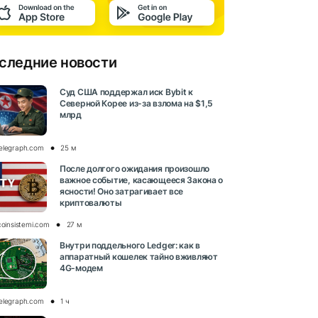
следние новости
Суд США поддержал иск Bybit к
Северной Корее из-за взлома на $1,5
млрд
elegraph.com
25 м
После долгого ожидания произошло
важное событие, касающееся Закона о
ясности! Оно затрагивает все
криптовалюты
coinsistemi.com
27 м
Внутри поддельного Ledger: как в
аппаратный кошелек тайно вживляют
4G-модем
elegraph.com
1 ч