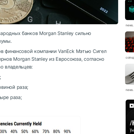
news.
родных банков Morgan Stanley сильно
иумы.
ов финансовой компании VanEck Мэтью Сигел
coinsp
рнов Morgan Stanley из Евросоюза, согласно
о владельцев:
;
виной раза;
news.
ыре раза;