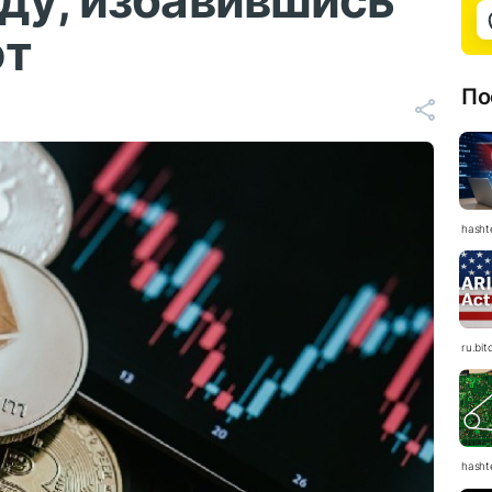
ду, избавившись
ют
По
hasht
ru.bit
hasht