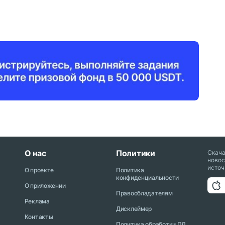
О нас
Политики
Скач
новос
источ
О проекте
Политика
конфиденциальности
О приложении
Правообладателям
Реклама
Дисклеймер
Контакты
Политика обработки ПД