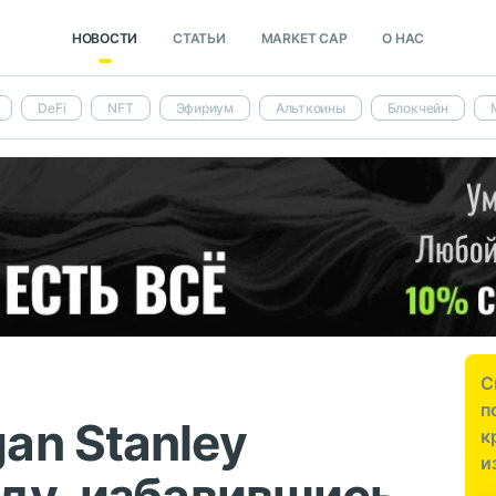
НОВОСТИ
СТАТЬИ
MARKET CAP
О НАС
DeFi
NFT
Эфириум
Альткоины
Блокчейн
С
п
an Stanley
к
и