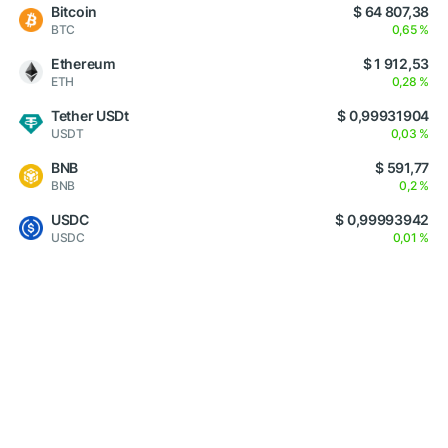
Bitcoin
$ 64 807,38
BTC
0,65 %
Ethereum
$ 1 912,53
ETH
0,28 %
Tether USDt
$ 0,99931904
USDT
0,03 %
BNB
$ 591,77
BNB
0,2 %
USDC
$ 0,99993942
USDC
0,01 %