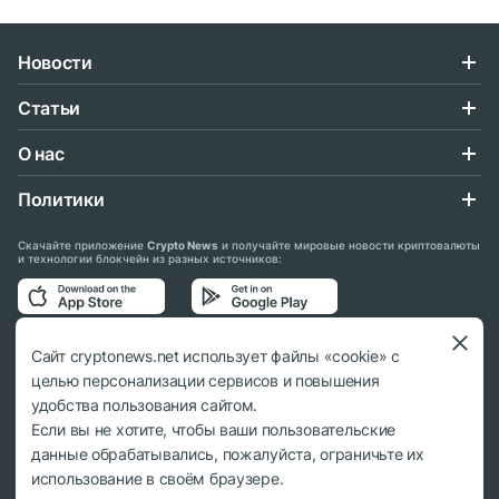
Новости
Статьи
О нас
Политики
Скачайте приложение
Crypto News
и получайте мировые новости криптовалюты
и технологии блокчейн из разных источников:
Подписывайтесь на нас в социальных сетях:
Сайт cryptonews.net использует файлы «cookie» с
целью персонализации сервисов и повышения
удобства пользования сайтом.
Если вы не хотите, чтобы ваши пользовательские
данные обрабатывались, пожалуйста, ограничьте их
© 2018 - 2026 Crypto News. При использовании материалов ссылка на
использование в своём браузере.
cryptonews.net обязательна.