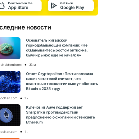
следние новости
Основатель китайской
горнодобывающей компании: «Не
обманывайтесь ростом биткоина,
бычий рынок еще не начался»
coinsistemi.com
33 м
Отчет Cryptopolitan : Почти половина
наших читателей считает, что
квантовые технологии смогут обогнать
Bitcoin к 2035 году
opolitan.com
1 ч
Кулечов из Aave поддерживает
Sharplink в противодействии
предложению о сжигании и стейкинге
Ethereum
opolitan.com
1 ч