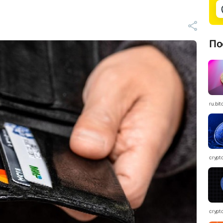
По
ru.bit
crypt
crypt