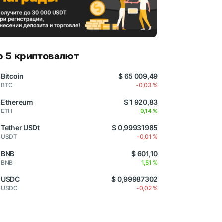
p 5 криптовалют
Bitcoin
$ 65 009,49
BTC
-0,03 %
Ethereum
$ 1 920,83
ETH
0,14 %
Tether USDt
$ 0,99931985
USDT
-0,01 %
BNB
$ 601,10
BNB
1,51 %
USDC
$ 0,99987302
USDC
-0,02 %