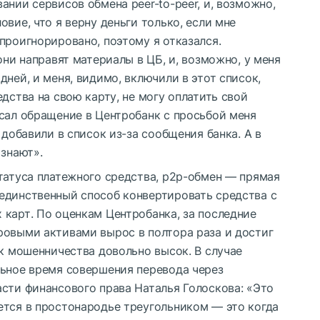
ании сервисов обмена peer-to-peer, и, возможно,
вие, что я верну деньги только, если мне
проигнорировано, поэтому я отказался.
они направят материалы в ЦБ, и, возможно, у меня
ней, и меня, видимо, включили в этот список,
дства на свою карту, не могу оплатить свой
исал обращение в Центробанк с просьбой меня
 добавили в список из-за сообщения банка. А в
 знают».
татуса платежного средства, p2p-обмен — прямая
единственный способ конвертировать средства с
 карт. По оценкам Центробанка, за последние
ровыми активами вырос в полтора раза и достиг
ск мошенничества довольно высок. В случае
льное время совершения перевода через
сти финансового права Наталья Голоскова: «Это
ется в простонародье треугольником — это когда