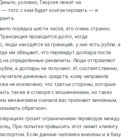
еньги, условно, Георгия лежат на
 — того с кем будет контактировать — и
ранта.
вило порядка шести часов, это очень странно.
Трансакция проводится долго, когда
 люди находятся за границей, у них есть рубли, а
где им обещают, что переведут доллара после
од на определенные реквизиты. Люди отправляют
бли, а доллары не получают. И, соответственно,
олучателе денежных средств, кому направила
акже не исключено, что третьи стороны, которые
ыть также в сговоре с мошенниками, но таких
тим механизмом сначала вас признают виновным,
казывать обратное».
операциях грозит ограничением переводов между
месяц. При попытке превысить этот лимит клиенту
паспортом. Если данные человека внесены и в базу