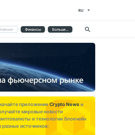
RU
Майнинг
Финансы
Больше...
качайте приложение
Crypto News
и
олучайте мировые новости
риптовалюты и технологии блокчейн
з разных источников: