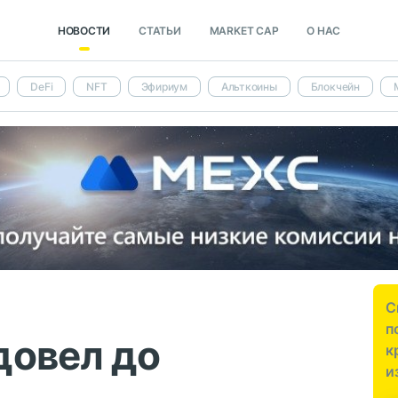
НОВОСТИ
СТАТЬИ
MARKET CAP
О НАС
DeFi
NFT
Эфириум
Альткоины
Блокчейн
С
п
довел до
к
и