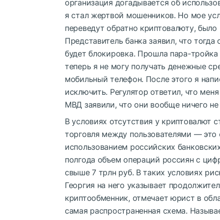
организация догадывается об использов
я стал жертвой мошенников. Но мое усло
переведут обратно криптовалюту, было 
Представитель банка заявил, что тогда 
будет блокировка. Прошла пара-тройка д
теперь я не могу получать денежные сре
мобильный телефон. После этого я нап
исключить. Регулятор ответил, что меня
МВД заявили, что они вообще ничего не
В условиях отсутствия у криптовалют с
торговля между пользователями — это 
использованием российских банковских
полгода объем операций россиян с циф
свыше 7 трлн руб. В таких условиях ри
Георгия на него указывает продолжите
криптообменник, отмечает юрист в обла
самая распространенная схема. Называ