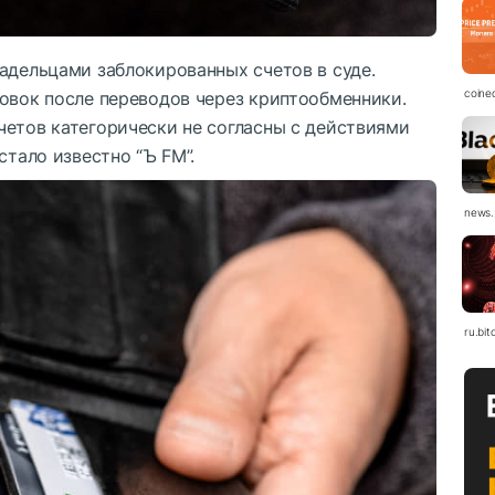
адельцами заблокированных счетов в суде.
coine
ровок после переводов через криптообменники.
четов категорически не согласны с действиями
стало известно “Ъ FM”.
news.
ru.bit