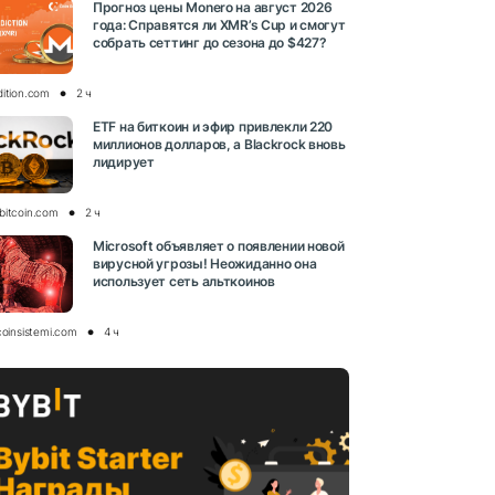
Прогноз цены Monero на август 2026
года: Справятся ли XMR’s Cup и смогут
собрать сеттинг до сезона до $427?
dition.com
2 ч
ETF на биткоин и эфир привлекли 220
миллионов долларов, а Blackrock вновь
лидирует
bitcoin.com
2 ч
Microsoft объявляет о появлении новой
вирусной угрозы! Неожиданно она
использует сеть альткоинов
coinsistemi.com
4 ч