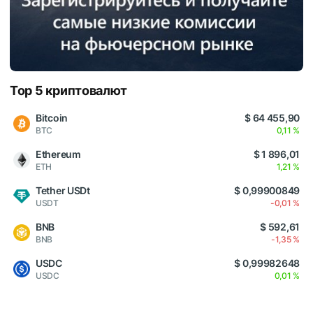
Top 5 криптовалют
Bitcoin
$ 64 455,90
BTC
0,11 %
Ethereum
$ 1 896,01
ETH
1,21 %
Tether USDt
$ 0,99900849
USDT
-0,01 %
BNB
$ 592,61
BNB
-1,35 %
USDC
$ 0,99982648
USDC
0,01 %