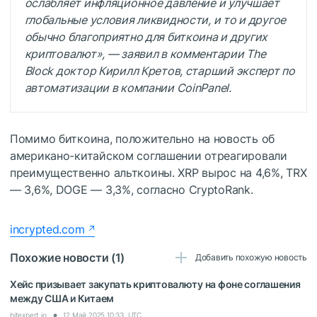
ослабляет инфляционное давление и улучшает
глобальные условия ликвидности, и то и другое
обычно благоприятно для биткоина и других
криптовалют», — заявил в комментарии
The
Block
доктор Кирилл Кретов, старший эксперт по
автоматизации в компании CoinPanel.
Помимо биткоина, положительно на новость об
американо-китайском соглашении отреагировали
преимущественно альткоины. XRP вырос на 4,6%, TRX
— 3,6%, DOGE — 3,3%, согласно CryptoRank.
incrypted.com
Похожие новости (1)
Добавить похожую новость
Хейс призывает закупать криптовалюту на фоне соглашения
между США и Китаем
bitexpert.io
12 Май 2025 10:33, UTC