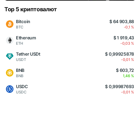
Top 5 криптовалют
Bitcoin
$ 64 903,88
BTC
-0,1 %
Ethereum
$ 1 919,43
ETH
-0,03 %
Tether USDt
$ 0,99925878
USDT
-0,01 %
BNB
$ 603,72
BNB
1,46 %
USDC
$ 0,99987693
USDC
-0,01 %