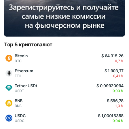
Top 5 криптовалют
Bitcoin
$ 64 315,26
BTC
-0,7 %
Ethereum
$ 1 903,77
ETH
-0,41 %
Tether USDt
$ 0,99920994
USDT
0,03 %
BNB
$ 586,78
BNB
-1,3 %
USDC
$ 1,00015358
USDC
0,04 %