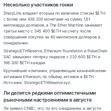
Несколько участников гонки
SharpLink владеет вторым по величине стеком
$ETH
с более чем 438 200 монетами на сумму 1,61
миллиарда долларов, а The Ether Machine занимает
третье место с 345 400
$ETH
на счету после
совершения покупки на 40 миллионов долларов в
понедельник.
StrategicETHReserve, Ethereum Foundation и PulseChain
SAC замыкают пятерку лидеров с 232 600
$ETH
и
166 300
$ETH
каждая.
Крупнейшие компании, управляющие казначейскими
активами Ethereum, по объёму активов в
$ETH
.
Источник: StrategicETHReserve.xyz.
Ли делится редкими оптимистичными
рыночными настроениями в августе
Ли заявил CNBC, что, по его ожиданиям, в августе