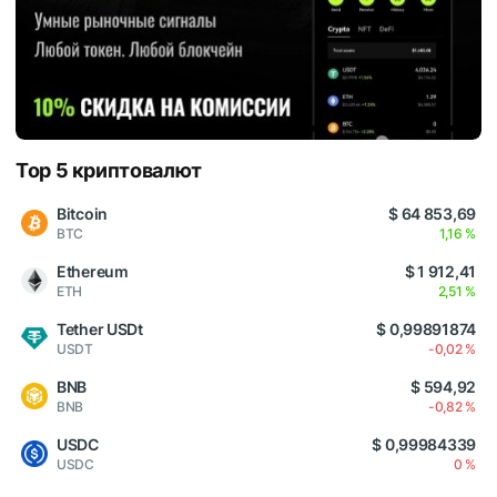
Top 5 криптовалют
Bitcoin
$ 64 853,69
BTC
1,16 %
Ethereum
$ 1 912,41
ETH
2,51 %
Tether USDt
$ 0,99891874
USDT
-0,02 %
BNB
$ 594,92
BNB
-0,82 %
USDC
$ 0,99984339
USDC
0 %