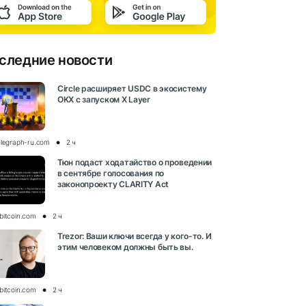
следние новости
Circle расширяет USDC в экосистему
OKX с запуском X Layer
elegraph-ru.com
2 ч
Тюн подаст ходатайство о проведении
в сентябре голосования по
законопроекту CLARITY Act
bitcoin.com
2 ч
Trezor: Ваши ключи всегда у кого-то. И
этим человеком должны быть вы.
bitcoin.com
2 ч