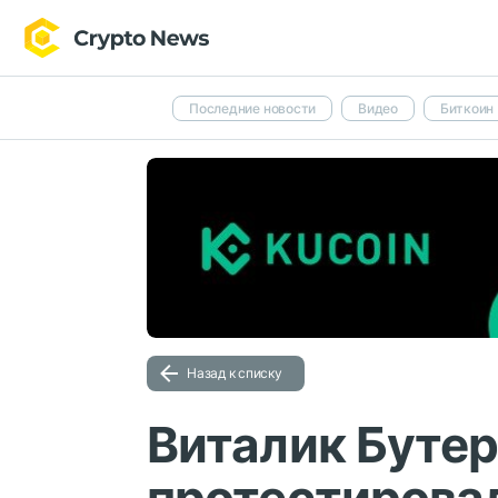
Последние новости
Видео
Биткоин
Назад к списку
Виталик Буте