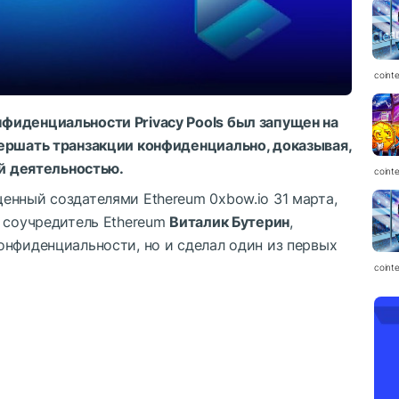
coint
фиденциальности Privacy Pools был запущен на
ершать транзакции конфиденциально, доказывая,
ой деятельностью.
coint
енный создателями Ethereum 0xbow.io 31 марта,
к соучредитель Ethereum
Виталик Бутерин
,
онфиденциальности, но и сделал один из первых
coint