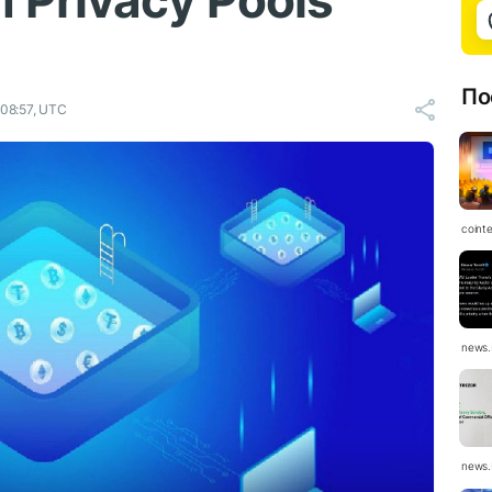
 Privacy Pools
По
08:57, UTC
coint
news.
news.