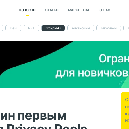
НОВОСТИ
СТАТЬИ
MARKET CAP
О НАС
DeFi
NFT
Эфириум
Альткоины
Блокчейн
С
п
рин первым
к
и