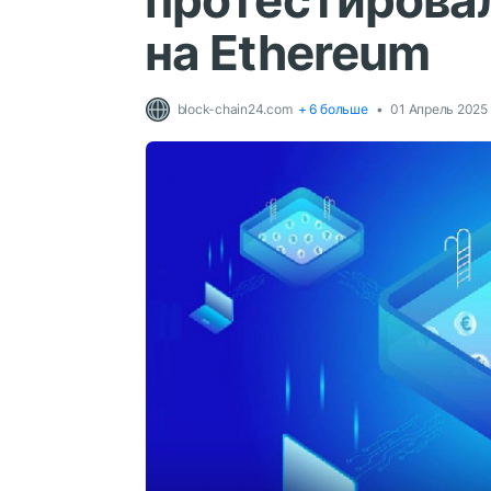
протестировал
на Ethereum
block-chain24.com
+ 6 больше
01 Апрель 2025 