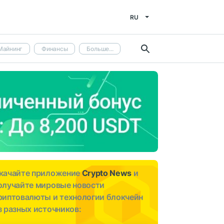
RU
Майнинг
Финансы
Больше...
качайте приложение
Crypto News
и
олучайте мировые новости
риптовалюты и технологии блокчейн
з разных источников: