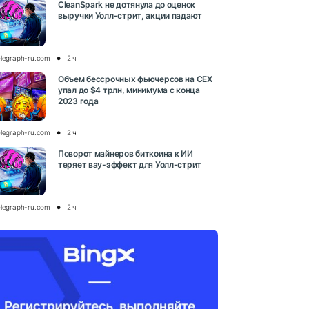
CleanSpark не дотянула до оценок
выручки Уолл-стрит, акции падают
elegraph-ru.com
2 ч
Объем бессрочных фьючерсов на CEX
упал до $4 трлн, минимума с конца
2023 года
elegraph-ru.com
2 ч
Поворот майнеров биткоина к ИИ
теряет вау-эффект для Уолл-стрит
elegraph-ru.com
2 ч