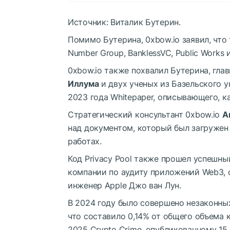
Источник: Виталик Бутерин.
Помимо Бутерина, 0xbow.io заявил, чт
Number Group, BanklessVC, Public Works 
0xbow.io также похвалил Бутерина, глав
Иллума
и двух ученых из Базельского у
2023 года Whitepaper, описывающего, ка
Стратегический консультант 0xbow.io
А
над документом, который был загружен 
работах.
Код Privacy Pool также прошел успешный
компании по аудиту приложений Web3,
инженер Apple Джо ван Лун.
В 2024 году было совершено незаконных
что составило 0,14% от общего объема к
2025 Crypto Crime, опубликованному 15 