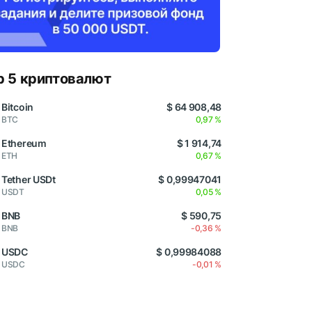
p 5 криптовалют
Bitcoin
$ 64 908,48
BTC
0,97 %
Ethereum
$ 1 914,74
ETH
0,67 %
Tether USDt
$ 0,99947041
USDT
0,05 %
BNB
$ 590,75
BNB
-0,36 %
USDC
$ 0,99984088
USDC
-0,01 %