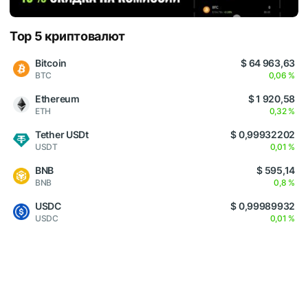
Top 5 криптовалют
Bitcoin
$ 64 963,63
BTC
0,06 %
Ethereum
$ 1 920,58
ETH
0,32 %
Tether USDt
$ 0,99932202
USDT
0,01 %
BNB
$ 595,14
BNB
0,8 %
USDC
$ 0,99989932
USDC
0,01 %