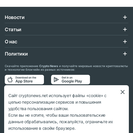
Новости
Статьи
О нас
Политики
Скачайте приложение
Crypto News
и получайте мировые новости криптовалюты
и технологии блокчейн из разных источников:
Подписывайтесь на нас в социальных сетях:
Сайт cryptonews.net использует файлы «cookie» с
целью персонализации сервисов и повышения
удобства пользования сайтом.
Если вы не хотите, чтобы ваши пользовательские
данные обрабатывались, пожалуйста, ограничьте их
© 2018 - 2026 Crypto News. При использовании материалов ссылка на
использование в своём браузере.
cryptonews.net обязательна.