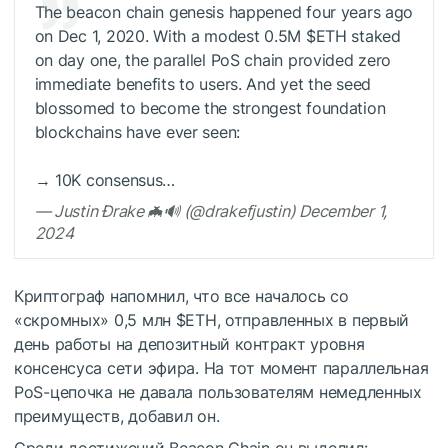
The beacon chain genesis happened four years ago
on Dec 1, 2020. With a modest 0.5M
$ETH
staked
on day one, the parallel PoS chain provided zero
immediate benefits to users. And yet the seed
blossomed to become the strongest foundation
blockchains have ever seen:
→ 10K consensus…
— Justin Ðrake 🦇🔊 (@drakefjustin) December 1,
2024
Криптограф напомнил, что все началось со
«скромных» 0,5 млн
$ETH
, отправленных в первый
день работы на депозитный контракт уровня
консенсуса сети эфира. На тот момент параллельная
PoS-цепочка не давала пользователям немедленных
преимуществ, добавил он.
Среди достижений Beacon Chain он выделил: