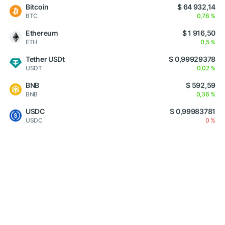
Bitcoin
$ 64 932,14
BTC
0,78 %
Ethereum
$ 1 916,50
ETH
0,5 %
Tether USDt
$ 0,99929378
USDT
0,02 %
BNB
$ 592,59
BNB
0,36 %
USDC
$ 0,99983781
USDC
0 %