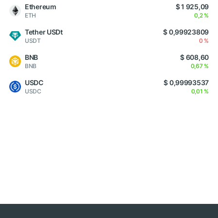
Ethereum
$ 1 925,09
ETH
0,2 %
Tether USDt
$ 0,99923809
USDT
0 %
BNB
$ 608,60
BNB
0,67 %
USDC
$ 0,99993537
USDC
0,01 %