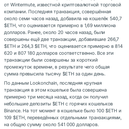
от Wintermute, известной криптовалютной торговой
компании.
Последняя транзакция, совершённая
около семи часов назад, добавила на кошелёк 540,7
$ETH
, что оценивается примерно в 1,69 миллиона
долларов.
Ранее, около 20 часов назад, были
совершены ещё две транзакции, добавившие 266,7
$ETH
и 264,3
$ETH
, что оценивается примерно в 814
620 и 807 180 долларов соответственно.
Все эти
транзакции были совершены за короткий
промежуток времени, в результате чего общая
сумма превысила тысячу
$ETH
за один день.
По данным Lookonchain, последняя крупная
транзакция в этом кошельке была совершена
примерно три месяца назад, когда он получил
небольшие депозиты
$ETH
с горячих кошельков
Binance.
На тот момент в кошельке было 100
$ETH
и
109
$ETH
, переведённых отдельными транзакциями,
на общую сумму около 541 000 долларов.