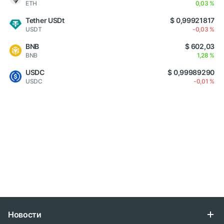
ETH
0,03 %
Tether USDt
$ 0,99921817
USDT
-0,03 %
BNB
$ 602,03
BNB
1,28 %
USDC
$ 0,99989290
USDC
-0,01 %
Новости