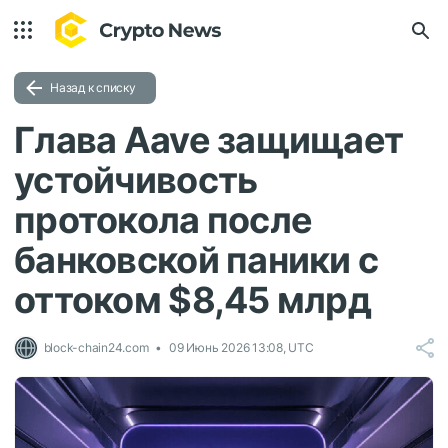
Назад к списку
Глава Aave защищает
устойчивость
протокола после
банковской паники с
оттоком $8,45 млрд
block-chain24.com
09 Июнь 2026 13:08, UTC