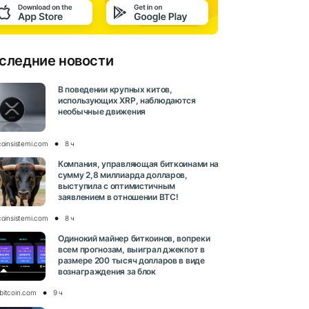
следние новости
В поведении крупных китов,
использующих XRP, наблюдаются
необычные движения
coinsistemi.com
8 ч
Компания, управляющая биткоинами на
сумму 2,8 миллиарда долларов,
выступила с оптимистичным
заявлением в отношении BTC!
coinsistemi.com
8 ч
Одинокий майнер биткоинов, вопреки
всем прогнозам, выиграл джекпот в
размере 200 тысяч долларов в виде
вознаграждения за блок
bitcoin.com
9 ч