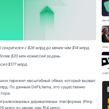
bits.
 сократился с $26 млрд до менее чем $14 млрд.
news.
олее $20 млн комиссий за день.
сил $177 млрд.
crypt
рынок пережил масштабный обвал, который вызвал
лрд. По данным DeFiLllama, это существенно
ктора.
ентрализованных деривативных платформах (Perp
26 млрд до менее чем $14 млрд.