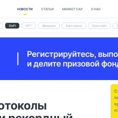
НОВОСТИ
СТАТЬИ
MARKET CAP
О НАС
DeFi
NFT
Эфириум
Альткоины
Блокчейн
С
п
отоколы
к
и