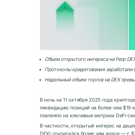
Объем открытого интереса на Perp DEX
Протоколы кредитования заработали б
Недельный объем торгов на DEX превы
В ночь на 11 октября 2025 года крипто
ликвидацию позиций на более чем $19 м
повлияло на ключевые метрики DeFi-се
В частности, открытый интерес на дец
DEX) сократился более чем вдвое — с $