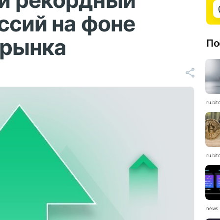
и рекордный
ссий на фоне
орынка
По
ru.bit
ru.bit
news.