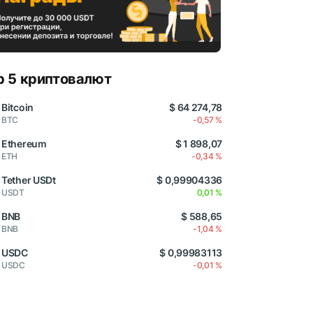
p 5 криптовалют
Bitcoin
$ 64 274,78
BTC
-0,57 %
Ethereum
$ 1 898,07
ETH
-0,34 %
Tether USDt
$ 0,99904336
USDT
0,01 %
BNB
$ 588,65
BNB
-1,04 %
USDC
$ 0,99983113
USDC
-0,01 %