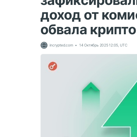
зафиксировал
доход от коми
обвала крипт
incrypted.com
14 Октябрь 2025 12:05, UTC