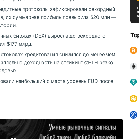
кредитные протоколы зафиксировали рекордный
бря, их суммарная прибыль превысила $20 млн —
стории.
To
анных биржах (DEX) выросла до рекордного
ил $177 млрд.
ротоколах кредитования снизился до менее чем
аллельно доходность на стейкинг stETH резко
одовых.
ровали наибольший с марта уровень FUD после