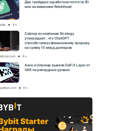
Два трейдера заработали почти по $1
млн на мемкоине Robinhood
media
9 ч
Сэйлор из компании Strategy
утверждает, что ChatGPT
способствовал финансовому прорыву
на сумму 15 млрд долларов
bitcoin.com
9 ч
Aave и Uniswap вывели DeFi X Layer от
OKX на рекордные уровни
opolitan.com
9 ч