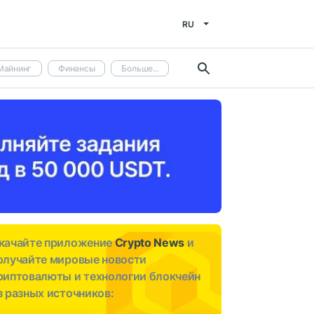
RU
Майнинг
Финансы
Больше...
качайте приложение
Crypto News
и
олучайте мировые новости
риптовалюты и технологии блокчейн
з разных источников: