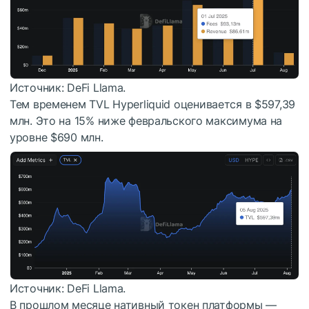
Источник: DeFi Llama.
Тем временем
TVL
Hyperliquid оценивается в $597,39
млн. Это на 15% ниже февральского максимума на
уровне $690 млн.
Источник: DeFi Llama.
В прошлом месяце нативный токен платформы —