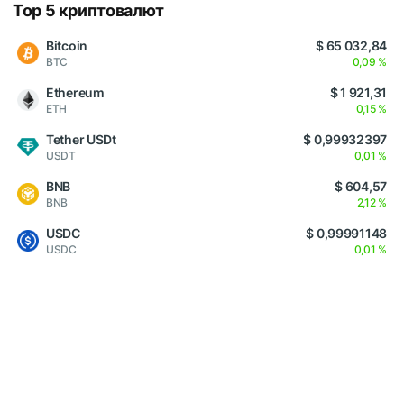
Top 5 криптовалют
Bitcoin
$ 65 032,84
BTC
0,09 %
Ethereum
$ 1 921,31
ETH
0,15 %
Tether USDt
$ 0,99932397
USDT
0,01 %
BNB
$ 604,57
BNB
2,12 %
USDC
$ 0,99991148
USDC
0,01 %