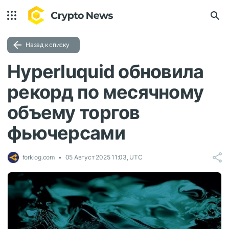
Назад к списку
Hyperluquid обновила
рекорд по месячному
объему торгов
фьючерсами
forklog.com
05 Август 2025 11:03, UTC