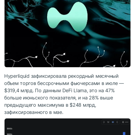
Hyperliquid зафиксировала рекордный месячный
объем торгов бессрочными фьючерсами в июле —
$319,4 млрд. По данным DeFi Llama, это на 47%
больше июньского показателя, и на 28% выше
предыдущего максимума в $248 млрд,
зафиксированного в мае.