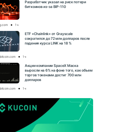
Разработчик указал на риск потери
биткоинов из-за BIP-110
og.com
1 ч
ETF «Chainlink» от Grayscale
сократился до 72 млн долларов после
падения курса LINK на 18 %
bitcoin.com
1 ч
Акции компании SpaceX Маска
выросли на 6% на фоне того, как объем
торгов токенами достиг 700 млн
долларов
bitcoin.com
1 ч