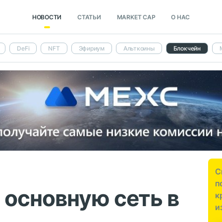
НОВОСТИ
СТАТЬИ
MARKET CAP
О НАС
DeFi
NFT
Эфириум
Альткоины
Блокчейн
С
п
 основную сеть в
к
и