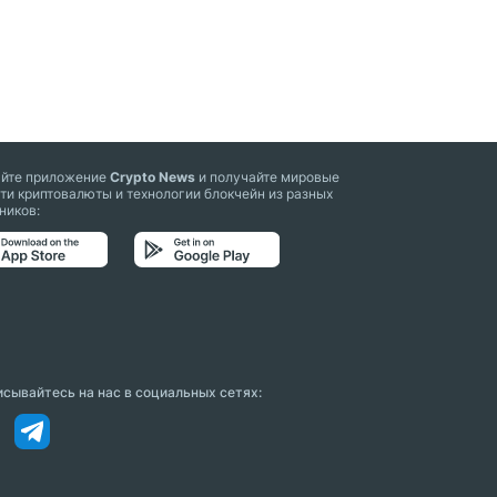
айте приложение
Crypto News
и получайте мировые
ти криптовалюты и технологии блокчейн из разных
ников:
сывайтесь на нас в социальных сетях: