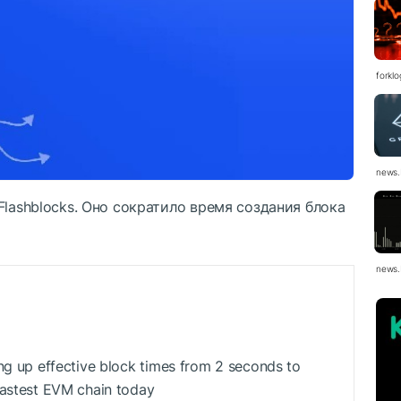
forkl
news.
Flashblocks. Оно сократило время создания блока
news.
ing up effective block times from 2 seconds to
fastest EVM chain today