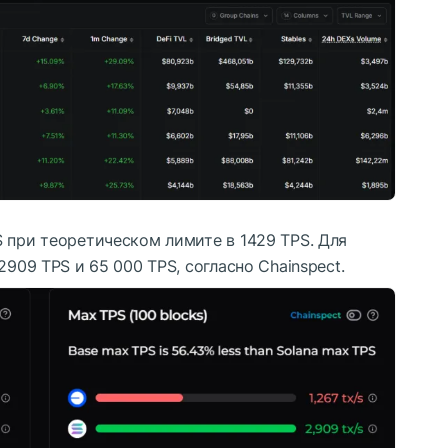
S
при теоретическом лимите в 1429 TPS. Для
2909 TPS и 65 000 TPS, согласно Chainspect.