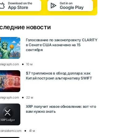
следние новости
Голосование по законопроекту CLARITY
в Сенате США назначено на 15
сентября
elegraph.com
10 м
$7 триллионов в обход доллара: как
Китай построил альтернативу SWIFT
elegraph.com
22 м
XRP получит новое обновление: вот что
вам нужно знать
coinsistemi.com
41 м