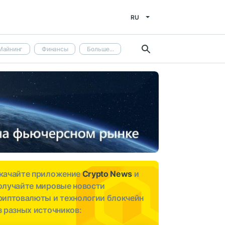
RU
Майнинг
Финансы
Больше...
качайте приложение
Crypto News
и
олучайте мировые новости
риптовалюты и технологии блокчейн
з разных источников: