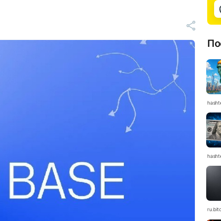
По
hasht
hasht
ru.bit