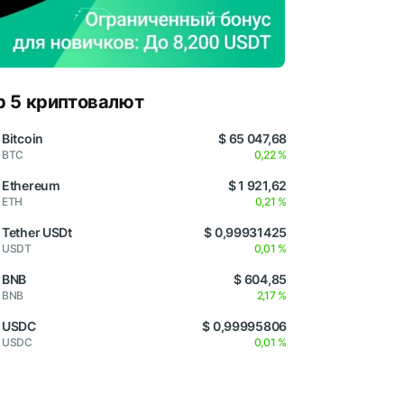
p 5 криптовалют
Bitcoin
$ 65 047,68
BTC
0,22 %
Ethereum
$ 1 921,62
ETH
0,21 %
Tether USDt
$ 0,99931425
USDT
0,01 %
BNB
$ 604,85
BNB
2,17 %
USDC
$ 0,99995806
USDC
0,01 %