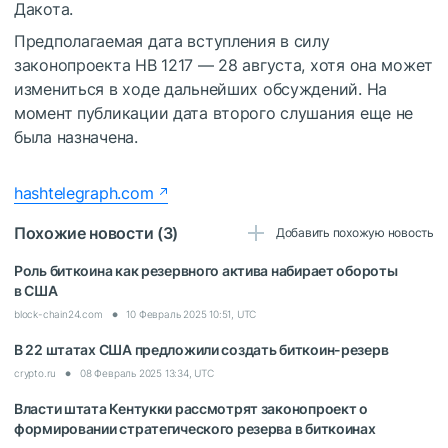
Дакота.
Предполагаемая дата вступления в силу
законопроекта HB 1217 — 28 августа, хотя она может
измениться в ходе дальнейших обсуждений. На
момент публикации дата второго слушания еще не
была назначена.
hashtelegraph.com
Похожие новости (3)
Добавить похожую новость
Роль биткоина как резервного актива набирает обороты
в США
block-chain24.com
10 Февраль 2025 10:51, UTC
В 22 штатах США предложили создать биткоин-резерв
crypto.ru
08 Февраль 2025 13:34, UTC
Власти штата Кентукки рассмотрят законопроект о
формировании стратегического резерва в биткоинах