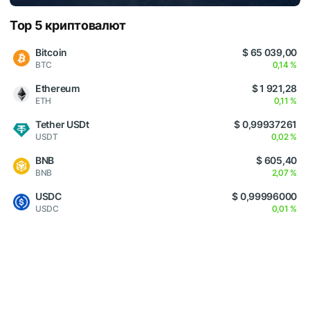
Top 5 криптовалют
Bitcoin
$ 65 039,00
BTC
0,14 %
Ethereum
$ 1 921,28
ETH
0,11 %
Tether USDt
$ 0,99937261
USDT
0,02 %
BNB
$ 605,40
BNB
2,07 %
USDC
$ 0,99996000
USDC
0,01 %