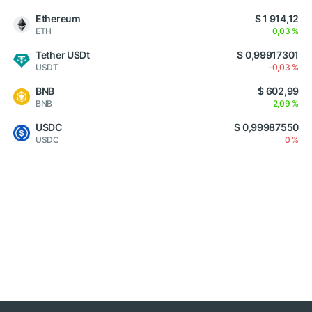
Ethereum
$ 1 914,12
ETH
0,03 %
Tether USDt
$ 0,99917301
USDT
-0,03 %
BNB
$ 602,99
BNB
2,09 %
USDC
$ 0,99987550
USDC
0 %