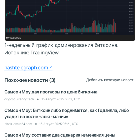
1-недельный график доминирования биткоина.
Источник: TradingView
hashtelegraph.com
Похожие новости (3)
Добавить похожую новость
Самсон Моу дал прогнозы по цене биткоина
cryptocurrency.tech
15 Август 2025 08:12, UTC
Сэмсон Моу: Биткоин либо поднимется, как Годзилла, либо
упадёт на волне «альт-мании»
block-chain24.com
15 Август 2025 06:21, UTC
Самсон Моу составил два сценария изменения цены