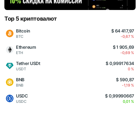
Top 5 криптовалют
Bitcoin
$ 64 417,97
BTC
-0,67 %
Ethereum
$ 1 905,69
ETH
-0,69 %
Tether USDt
$ 0,99917634
USDT
0 %
BNB
$ 590,87
BNB
-1,19 %
USDC
$ 0,99990667
USDC
0,01 %