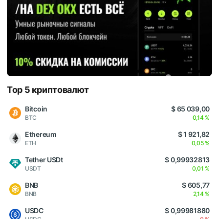
Top 5 криптовалют
Bitcoin
$ 65 039,00
BTC
0,14 %
Ethereum
$ 1 921,82
ETH
0,05 %
Tether USDt
$ 0,99932813
USDT
0,01 %
BNB
$ 605,77
BNB
2,14 %
USDC
$ 0,99981880