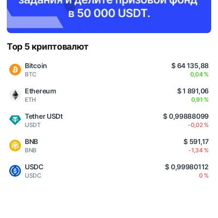
Top 5 криптовалют
Bitcoin
$ 64 135,88
BTC
0,04 %
Ethereum
$ 1 891,06
ETH
0,91 %
Tether USDt
$ 0,99888099
USDT
-0,02 %
BNB
$ 591,17
BNB
-1,34 %
USDC
$ 0,99980112
USDC
0 %