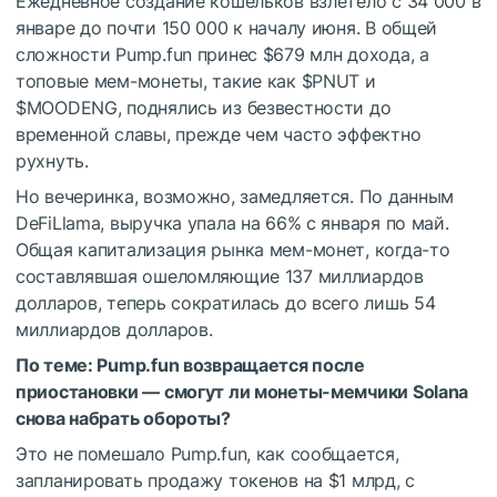
Ежедневное создание кошельков взлетело с 34 000 в
январе до почти 150 000 к началу июня. В общей
сложности Pump.fun принес $679 млн дохода, а
топовые мем-монеты, такие как $PNUT и
$MOODENG, поднялись из безвестности до
временной славы, прежде чем часто эффектно
рухнуть.
Но вечеринка, возможно, замедляется. По данным
DeFiLlama, выручка упала на 66% с января по май.
Общая капитализация рынка мем-монет, когда-то
составлявшая ошеломляющие 137 миллиардов
долларов, теперь сократилась до всего лишь 54
миллиардов долларов.
По теме:
Pump.fun возвращается после
приостановки — смогут ли монеты-мемчики Solana
снова набрать обороты?
Это не помешало Pump.fun, как сообщается,
запланировать продажу токенов на $1 млрд, с