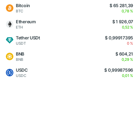
Bitcoin
$ 65 281,39
BTC
0,78 %
Ethereum
$ 1 926,07
ETH
0,52 %
Tether USDt
$ 0,99917395
USDT
0 %
BNB
$ 604,21
BNB
0,29 %
USDC
$ 0,99987596
USDC
0,01 %