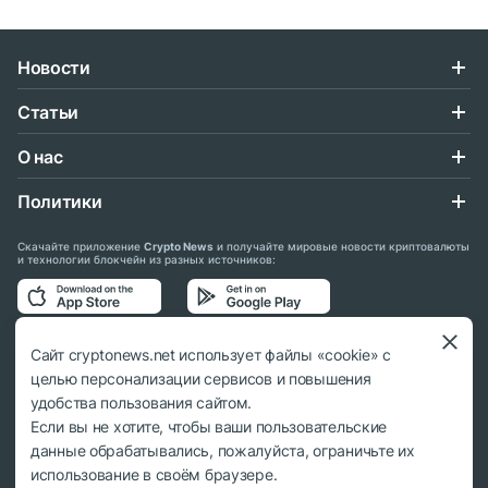
Новости
Статьи
О нас
Политики
Скачайте приложение
Crypto News
и получайте мировые новости криптовалюты
и технологии блокчейн из разных источников:
Подписывайтесь на нас в социальных сетях:
Сайт cryptonews.net использует файлы «cookie» с
целью персонализации сервисов и повышения
удобства пользования сайтом.
Если вы не хотите, чтобы ваши пользовательские
данные обрабатывались, пожалуйста, ограничьте их
© 2018 - 2026 Crypto News. При использовании материалов ссылка на
использование в своём браузере.
cryptonews.net обязательна.