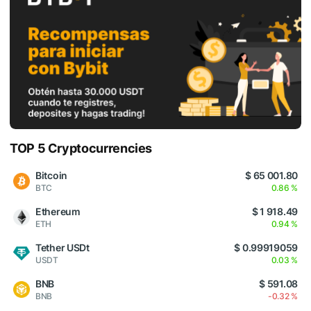
TOP 5 Cryptocurrencies
Bitcoin
$ 65 001.80
BTC
0.86 %
Ethereum
$ 1 918.49
ETH
0.94 %
Tether USDt
$ 0.99919059
USDT
0.03 %
BNB
$ 591.08
BNB
-0.32 %