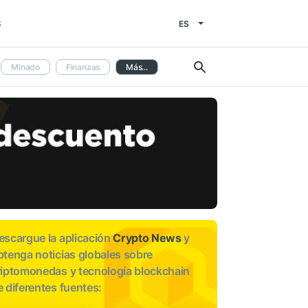
ES
S
Minado
Finanzas
Más...
escargue la aplicación
Crypto News
y
btenga noticias globales sobre
riptomonedas y tecnología blockchain
e diferentes fuentes: