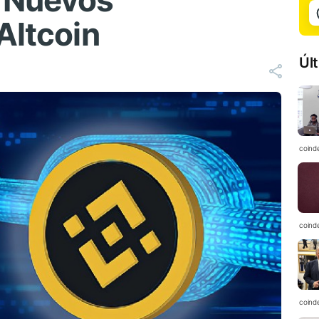
 Nuevos
Altcoin
Úl
coind
coind
coind