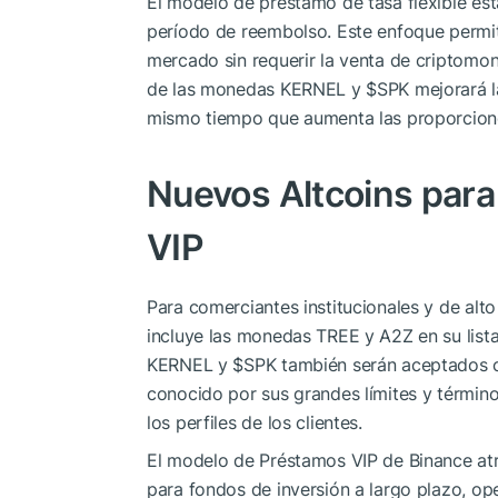
El modelo de préstamo de tasa flexible est
período de reembolso. Este enfoque permit
mercado sin requerir la venta de criptomon
de las monedas KERNEL y
$SPK
mejorará la
mismo tiempo que aumenta las proporcione
Nuevos Altcoins par
VIP
Para comerciantes institucionales y de alt
incluye las monedas TREE y A2Z en su list
KERNEL y
$SPK
también serán aceptados co
conocido por sus grandes límites y términos
los perfiles de los clientes.
El modelo de Préstamos VIP de Binance atra
para fondos de inversión a largo plazo, op