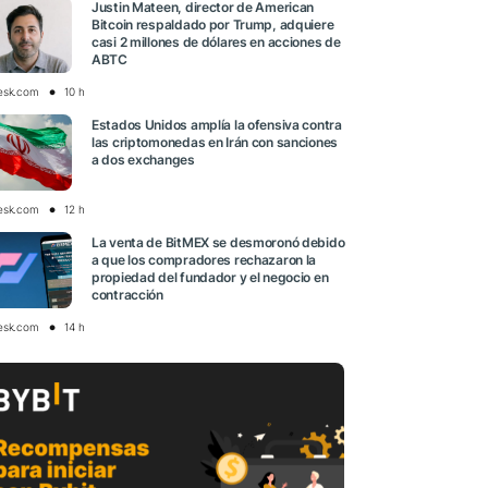
Justin Mateen, director de American
Bitcoin respaldado por Trump, adquiere
casi 2 millones de dólares en acciones de
ABTC
esk.com
10 h
Estados Unidos amplía la ofensiva contra
las criptomonedas en Irán con sanciones
a dos exchanges
esk.com
12 h
La venta de BitMEX se desmoronó debido
a que los compradores rechazaron la
propiedad del fundador y el negocio en
contracción
esk.com
14 h