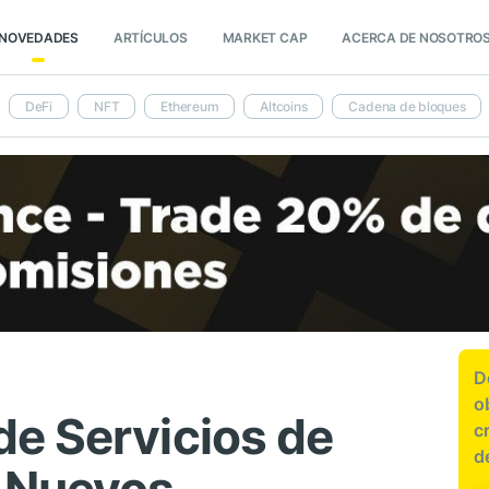
NOVEDADES
ARTÍCULOS
MARKET CAP
ACERCA DE NOSOTRO
DeFi
NFT
Ethereum
Altcoins
Cadena de bloques
D
o
e Servicios de
c
d