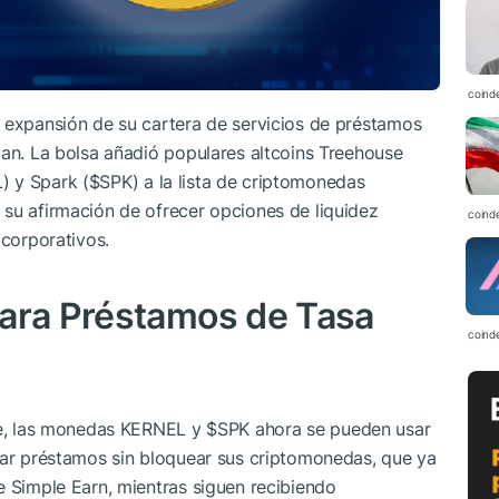
coind
a expansión de su cartera de servicios de préstamos
oan. La bolsa añadió populares altcoins Treehouse
) y Spark (
$SPK
) a la lista de criptomonedas
 su afirmación de ofrecer opciones de liquidez
coind
 corporativos.
para Préstamos de Tasa
coind
ble, las monedas KERNEL y
$SPK
ahora se pueden usar
itar préstamos sin bloquear sus criptomonedas, que ya
e Simple Earn, mientras siguen recibiendo