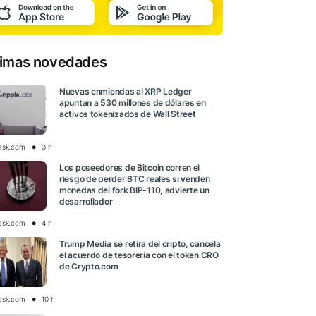
timas novedades
Nuevas enmiendas al XRP Ledger
apuntan a 530 millones de dólares en
activos tokenizados de Wall Street
esk.com
3 h
Los poseedores de Bitcoin corren el
riesgo de perder BTC reales si venden
monedas del fork BIP-110, advierte un
desarrollador
esk.com
4 h
Trump Media se retira del cripto, cancela
el acuerdo de tesorería con el token CRO
de Crypto.com
esk.com
10 h