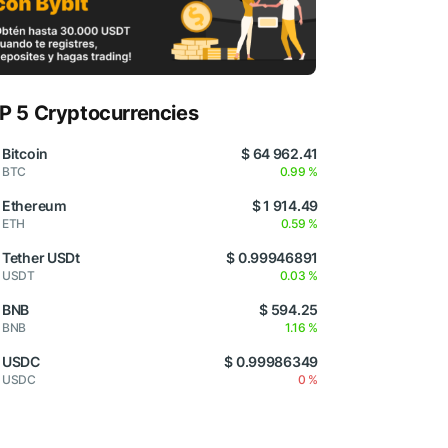
P 5 Cryptocurrencies
Bitcoin
$ 64 962.41
BTC
0.99 %
Ethereum
$ 1 914.49
ETH
0.59 %
Tether USDt
$ 0.99946891
USDT
0.03 %
BNB
$ 594.25
BNB
1.16 %
USDC
$ 0.99986349
USDC
0 %