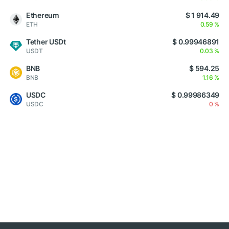
Ethereum
$ 1 914.49
ETH
0.59 %
Tether USDt
$ 0.99946891
USDT
0.03 %
BNB
$ 594.25
BNB
1.16 %
USDC
$ 0.99986349
USDC
0 %