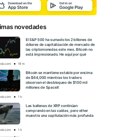
timas novedades
El S&P 500 ha sumado los 2 billones de
dólares de capitalización de mercado de
las criptomonedas este mes. Bitcoin no
está impresionado. He aquí por qué
esk.com
19 m
Bitcoin se mantiene estable por encima
de $64,000 mientras los traders
observan el desbloqueo de $100 mil
millones de SpaceX
esk.com
1 h
Las ballenas de XRP continúan
comprando en las caídas, pero ether
muestra una capitulación más profunda
esk.com
1 h