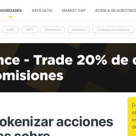
NOVEDADES
ARTÍCULOS
MARKET CAP
ACERCA DE NOSOTRO
DeFi
NFT
Ethereum
Altcoins
Cadena de bloques
D
o
tokenizar acciones
c
d