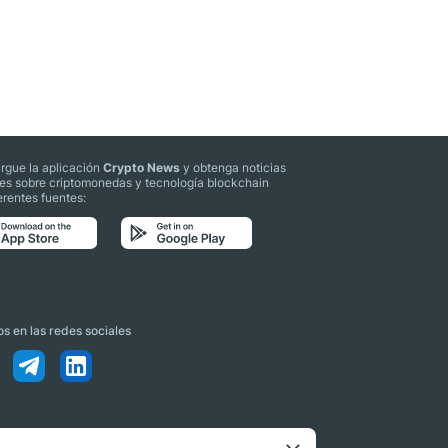
rgue la aplicación
Crypto News
y obtenga noticias
les sobre criptomonedas y tecnología blockchain
erentes fuentes:
s en las redes sociales