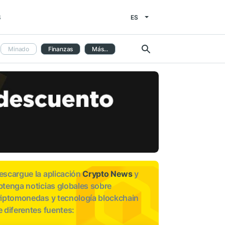
ES
S
Minado
Finanzas
Más...
escargue la aplicación
Crypto News
y
btenga noticias globales sobre
riptomonedas y tecnología blockchain
e diferentes fuentes: