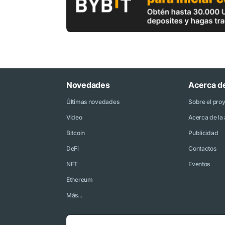
Novedades
Acerca d
Últimas novedades
Sobre el pro
Video
Acerca de la 
Bitcoin
Publicidad
DeFi
Contactos
NFT
Eventos
Ethereum
Más...