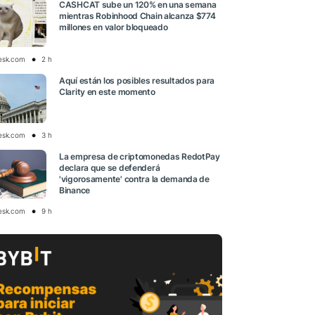
CASHCAT sube un 120% en una semana
mientras Robinhood Chain alcanza $774
millones en valor bloqueado
esk.com
2 h
Aquí están los posibles resultados para
Clarity en este momento
esk.com
3 h
La empresa de criptomonedas RedotPay
declara que se defenderá
'vigorosamente' contra la demanda de
Binance
esk.com
9 h