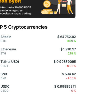
P 5 Cryptocurrencies
Bitcoin
$ 64 752.92
BTC
0.69 %
Ethereum
$ 1 910.97
ETH
2.18 %
Tether USDt
$ 0.99889095
USDT
-0.02 %
BNB
$ 594.62
BNB
-1.05 %
USDC
$ 0.99985371
USDC
0 %