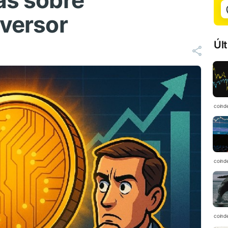
as sobre
nversor
Úl
C
coind
coind
coind