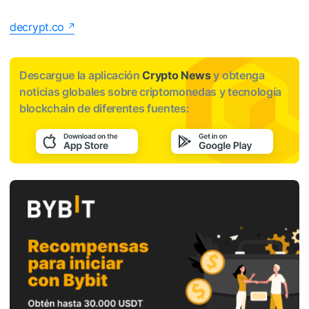
decrypt.co
Descargue la aplicación
Crypto News
y obtenga
noticias globales sobre criptomonedas y tecnología
blockchain de diferentes fuentes: