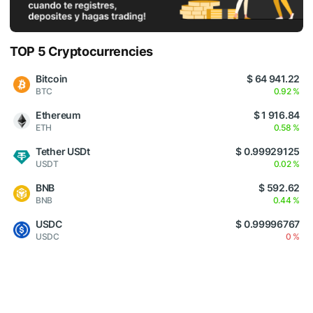
TOP 5 Cryptocurrencies
Bitcoin
$ 64 941.22
BTC
0.92 %
Ethereum
$ 1 916.84
ETH
0.58 %
Tether USDt
$ 0.99929125
USDT
0.02 %
BNB
$ 592.62
BNB
0.44 %
USDC
$ 0.99996767
USDC
0 %