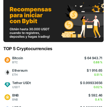
TOP 5 Cryptocurrencies
Bitcoin
$ 64 943.71
BTC
0.88 %
Ethereum
$ 1 916.65
ETH
0.51 %
Tether USDt
$ 0.99933656
USDT
0.02 %
BNB
$ 592.46
BNB
0.4 %