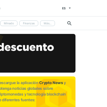
ES
S
Minado
Finanzas
Más...
escargue la aplicación
Crypto News
y
btenga noticias globales sobre
riptomonedas y tecnología blockchain
e diferentes fuentes: