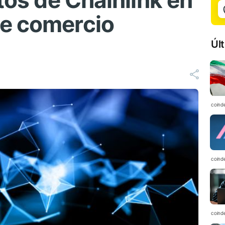
atos de Chainlink en
de comercio
Úl
coind
coind
coind