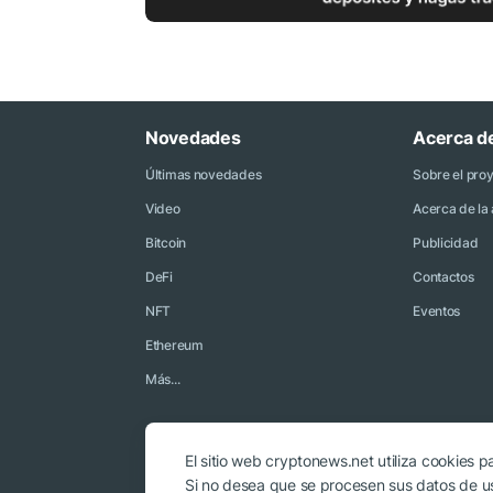
Novedades
Acerca d
Últimas novedades
Sobre el pro
Video
Acerca de la 
Bitcoin
Publicidad
DeFi
Contactos
NFT
Eventos
Ethereum
Más...
El sitio web cryptonews.net utiliza cookies pa
Si no desea que se procesen sus datos de usu
© 2018 - 2026 Crypto News. Al usar los materiales no es obligat