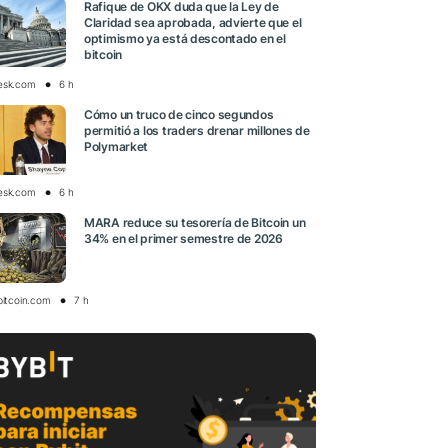
Rafique de OKX duda que la Ley de
Claridad sea aprobada, advierte que el
optimismo ya está descontado en el
bitcoin
esk.com
6 h
Cómo un truco de cinco segundos
permitió a los traders drenar millones de
Polymarket
esk.com
6 h
MARA reduce su tesorería de Bitcoin un
34% en el primer semestre de 2026
bitcoin.com
7 h