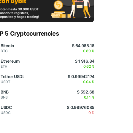
P 5 Cryptocurrencies
Bitcoin
$ 64 965.16
BTC
0.89 %
Ethereum
$ 1 916.84
ETH
0.62 %
Tether USDt
$ 0.99942174
USDT
0.04 %
BNB
$ 592.68
BNB
0.14 %
USDC
$ 0.99976085
USDC
0 %