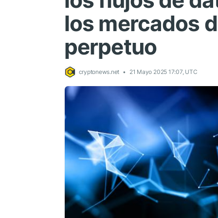
los flujos de d
los mercados 
perpetuo
cryptonews.net
21 Mayo 2025 17:07, UTC