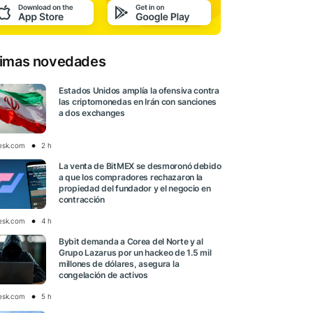
timas novedades
Estados Unidos amplía la ofensiva contra
las criptomonedas en Irán con sanciones
a dos exchanges
esk.com
2 h
La venta de BitMEX se desmoronó debido
a que los compradores rechazaron la
propiedad del fundador y el negocio en
contracción
esk.com
4 h
Bybit demanda a Corea del Norte y al
Grupo Lazarus por un hackeo de 1.5 mil
millones de dólares, asegura la
congelación de activos
esk.com
5 h