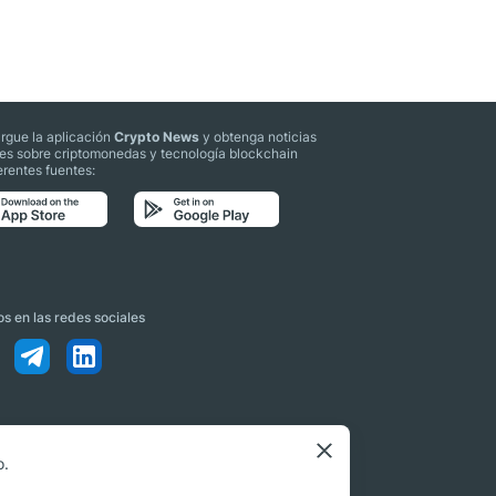
rgue la aplicación
Crypto News
y obtenga noticias
les sobre criptomonedas y tecnología blockchain
erentes fuentes:
s en las redes sociales
o.