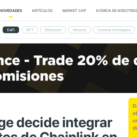
NOVEDADES
ARTÍCULOS
MARKET CAP
ACERCA DE NOSOTRO
DeFi
NFT
Ethereum
Altcoins
Cadena de bloques
D
o
ge decide integrar
c
d