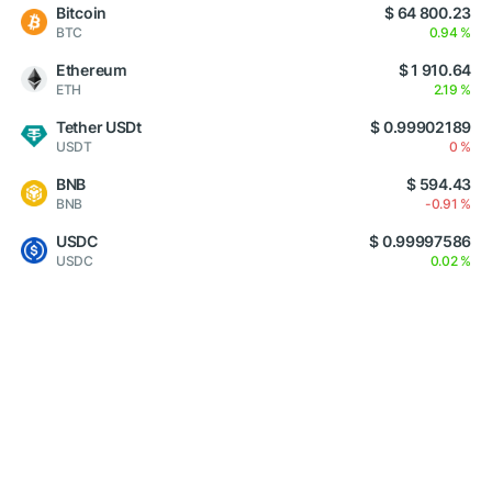
Bitcoin
$ 64 800.23
BTC
0.94 %
Ethereum
$ 1 910.64
ETH
2.19 %
Tether USDt
$ 0.99902189
USDT
0 %
BNB
$ 594.43
BNB
-0.91 %
USDC
$ 0.99997586
USDC
0.02 %