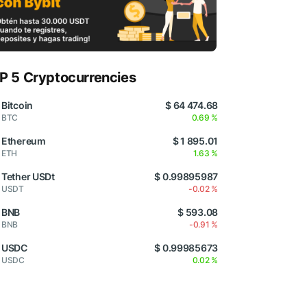
P 5 Cryptocurrencies
Bitcoin
$ 64 474.68
BTC
0.69 %
Ethereum
$ 1 895.01
ETH
1.63 %
Tether USDt
$ 0.99895987
USDT
-0.02 %
BNB
$ 593.08
BNB
-0.91 %
USDC
$ 0.99985673
USDC
0.02 %