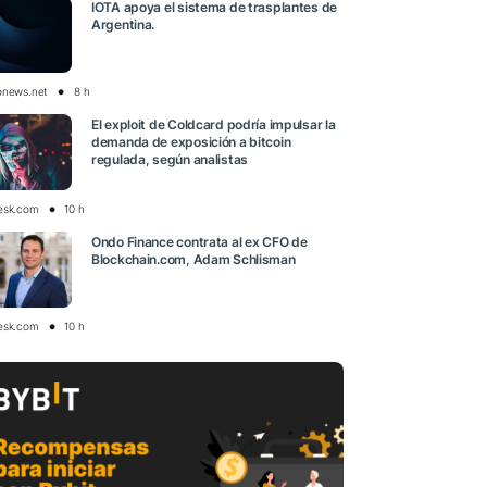
IOTA apoya el sistema de trasplantes de
Argentina.
onews.net
8 h
El exploit de Coldcard podría impulsar la
demanda de exposición a bitcoin
regulada, según analistas
esk.com
10 h
Ondo Finance contrata al ex CFO de
Blockchain.com, Adam Schlisman
esk.com
10 h