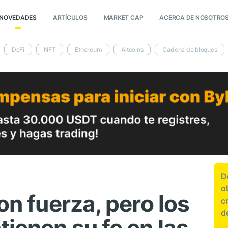
NOVEDADES
ARTÍCULOS
MARKET CAP
ACERCA DE NOSOTRO
DeFi
NFT
Ethereum
Altcoins
Cadena de bloques
D
o
on fuerza, pero los
c
d