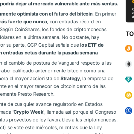
e podría dejar al mercado vulnerable ante más ventas.
mente optimista con el futuro del bitcoin
. En primer
á más fuerte que nunca
, con entradas récord en
 Según CoinShares, los fondos de criptomonedas
TO
dólares en la última semana. No obstante, hay
Por su parte, QCP Capital señala que
los ETF de
en entradas netas durante la pasada semana
a en el cambio de postura de Vanguard respecto a las
haber calificado anteriormente bitcoin como una
ahora el mayor accionista de
Strategy
, la empresa de
nte en el mayor tenedor de bitcoin dentro de las
ntemente Presto Research.
nte de cualquier avance regulatorio en Estados
lamada
'Crypto Week'
, llamada así porque el Congreso
ntos proyectos de ley favorables a las criptomonedas.
ct) se vote este miércoles, mientras que la Ley