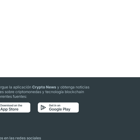
rgue la aplicación
Crypto News
y obtenga noticias
les sobre criptomonedas y tecnología blockchain
erentes fuentes:
s en las redes sociales