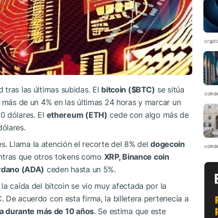
crypt
 tras las últimas subidas. El
bitcoin (
$BTC
)
se sitúa
coind
r más de un 4% en las últimas 24 horas y marcar un
0 dólares. El
ethereum (ETH)
cede con algo más de
ólares.
res. Llama la atención el recorte del 8% del
dogecoin
coind
entras que otros tokens como
XRP, Binance coin
ardano (ADA)
ceden hasta un 5%.
la caída del bitcoin se vio muy afectada por la
C
. De acuerdo con esta firma, la billetera pertenecía a
iva durante más de 10 años
. Se estima que este