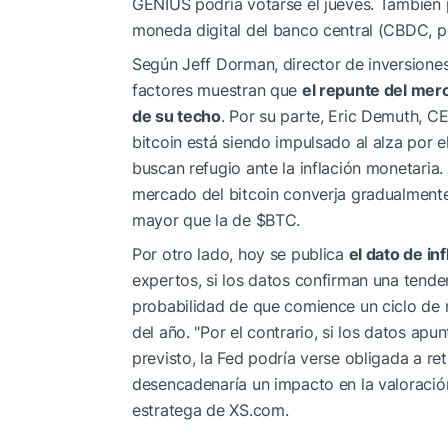
GENIUS podría votarse el jueves. También 
moneda digital del banco central (CBDC, po
Según Jeff Dorman, director de inversiones 
factores muestran que
el repunte del merc
de su techo
. Por su parte, Eric Demuth, C
bitcoin está siendo impulsado al alza por 
buscan refugio ante la inflación monetaria.
mercado del bitcoin converja gradualmente
mayor que la de
$BTC
.
Por otro lado, hoy se publica
el dato de in
expertos, si los datos confirman una tende
probabilidad de que comience un ciclo de re
del año. "Por el contrario, si los datos apu
previsto, la Fed podría verse obligada a r
desencadenaría un impacto en la valoración
estratega de XS.com.