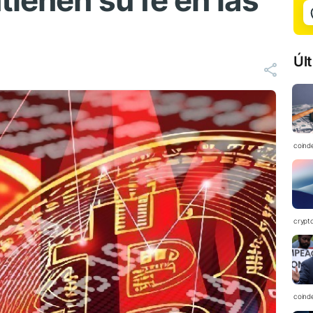
ienen su fe en las
Úl
coind
crypt
coind