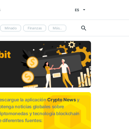
ES
S
Minado
Finanzas
Más...
escargue la aplicación
Crypto News
y
btenga noticias globales sobre
riptomonedas y tecnología blockchain
e diferentes fuentes: