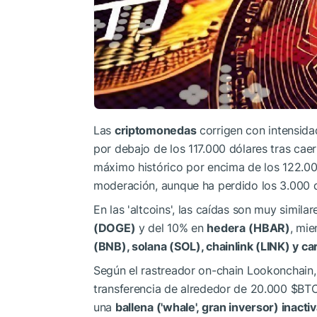
Las
criptomonedas
corrigen con intensidad
por debajo de los 117.000 dólares tras cae
máximo histórico por encima de los 122.00
moderación, aunque ha perdido los 3.000 d
En las 'altcoins', las caídas son muy simila
(DOGE)
y del 10% en
hedera
(HBAR)
, mi
(BNB), solana (SOL), chainlink (LINK) y c
Según el rastreador on-chain Lookonchain, 
transferencia de alrededor de 20.000
$BT
una
ballena ('whale', gran inversor) inact