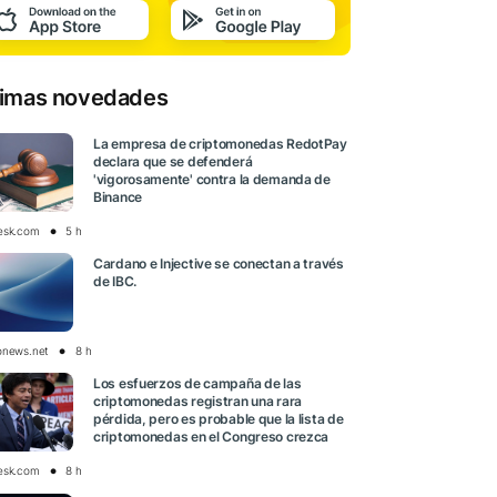
timas novedades
La empresa de criptomonedas RedotPay
declara que se defenderá
'vigorosamente' contra la demanda de
Binance
esk.com
5 h
Cardano e Injective se conectan a través
de IBC.
onews.net
8 h
Los esfuerzos de campaña de las
criptomonedas registran una rara
pérdida, pero es probable que la lista de
criptomonedas en el Congreso crezca
esk.com
8 h