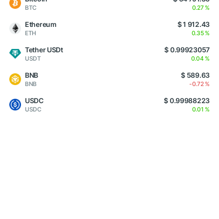
BTC
0.27 %
Ethereum
$ 1 912.43
ETH
0.35 %
Tether USDt
$ 0.99923057
USDT
0.04 %
BNB
$ 589.63
BNB
-0.72 %
USDC
$ 0.99988223
USDC
0.01 %