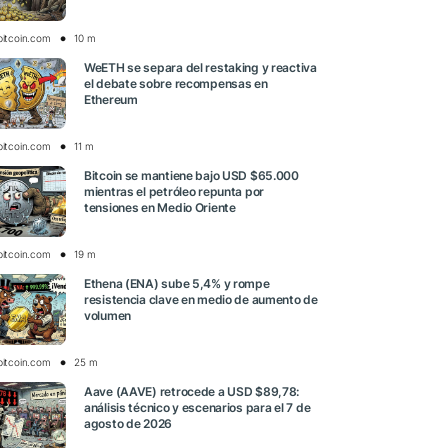
bitcoin.com
10 m
WeETH se separa del restaking y reactiva
el debate sobre recompensas en
Ethereum
bitcoin.com
11 m
Bitcoin se mantiene bajo USD $65.000
mientras el petróleo repunta por
tensiones en Medio Oriente
bitcoin.com
19 m
Ethena (ENA) sube 5,4% y rompe
resistencia clave en medio de aumento de
volumen
bitcoin.com
25 m
Aave (AAVE) retrocede a USD $89,78:
análisis técnico y escenarios para el 7 de
agosto de 2026