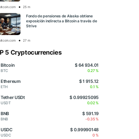
bitcoin.com
25 m
Fondo de pensiones de Alaska obtiene
exposición indirecta a Bitcoin a través de
Strive
bitcoin.com
27 m
P 5 Cryptocurrencies
Bitcoin
$ 64 934.01
BTC
0.27 %
Ethereum
$ 1 915.12
ETH
0.1 %
Tether USDt
$ 0.99925095
USDT
0.02 %
BNB
$ 591.19
BNB
-0.35 %
USDC
$ 0.99990148
USDC
0 %