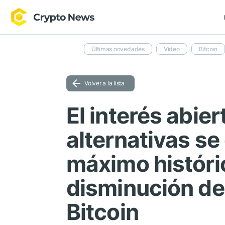
Últimas novedades
Video
Bitcoin
Volver a la lista
El interés abie
alternativas se
máximo históri
disminución de 
Bitcoin