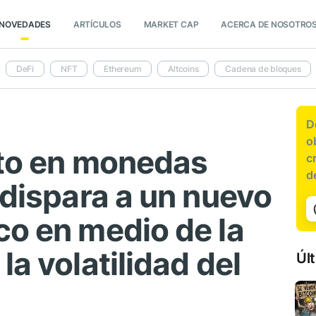
NOVEDADES
ARTÍCULOS
MARKET CAP
ACERCA DE NOSOTRO
DeFi
NFT
Ethereum
Altcoins
Cadena de bloques
D
o
rto en monedas
c
d
 dispara a un nuevo
co en medio de la
la volatilidad del
Úl