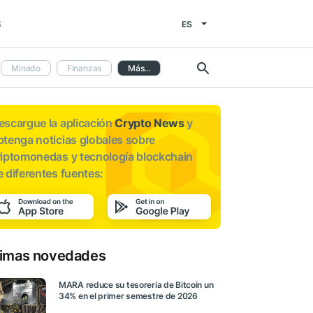
ES
S
Minado
Finanzas
Más...
escargue la aplicación
Crypto News
y
btenga noticias globales sobre
riptomonedas y tecnología blockchain
e diferentes fuentes:
timas novedades
MARA reduce su tesorería de Bitcoin un
34% en el primer semestre de 2026