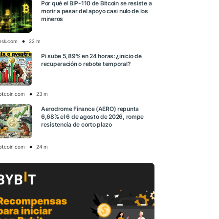
Por qué el BIP-110 de Bitcoin se resiste a
morir a pesar del apoyo casi nulo de los
mineros
esk.com
22 m
Pi sube 5,89% en 24 horas: ¿inicio de
recuperación o rebote temporal?
bitcoin.com
23 m
Aerodrome Finance (AERO) repunta
6,68% el 6 de agosto de 2026, rompe
resistencia de corto plazo
bitcoin.com
24 m