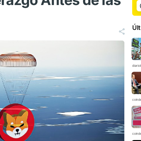
razgo Antes de las
Úl
diario
coind
coind