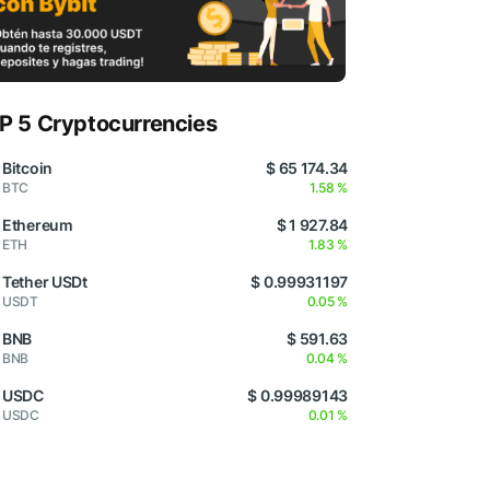
P 5 Cryptocurrencies
Bitcoin
$ 65 174.34
BTC
1.58 %
Ethereum
$ 1 927.84
ETH
1.83 %
Tether USDt
$ 0.99931197
USDT
0.05 %
BNB
$ 591.63
BNB
0.04 %
USDC
$ 0.99989143
USDC
0.01 %