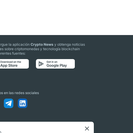
rgue la aplicación
Crypto News
y obtenga noticias
les sobre criptomonedas y tecnología blockchain
erentes fuentes:
s en las redes sociales
o.