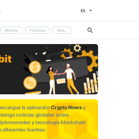
ES
S
Minado
Finanzas
Más...
escargue la aplicación
Crypto News
y
btenga noticias globales sobre
riptomonedas y tecnología blockchain
e diferentes fuentes: