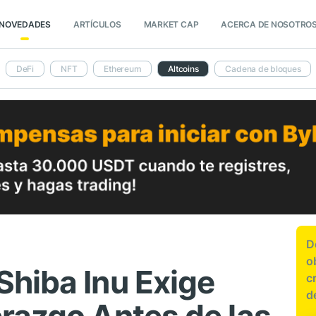
NOVEDADES
ARTÍCULOS
MARKET CAP
ACERCA DE NOSOTRO
DeFi
NFT
Ethereum
Altcoins
Cadena de bloques
D
o
hiba Inu Exige
c
d