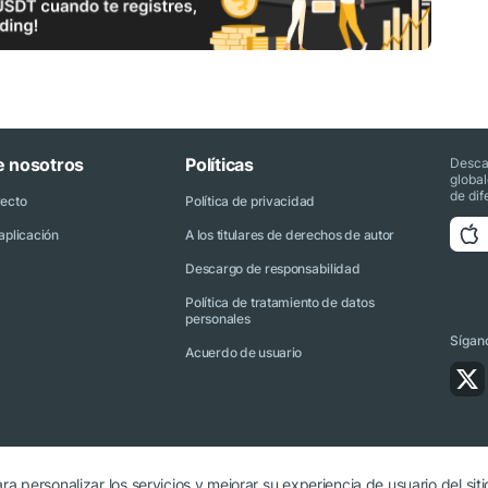
e nosotros
Políticas
Desca
globa
de dif
yecto
Política de privacidad
aplicación
A los titulares de derechos de autor
Descargo de responsabilidad
Política de tratamiento de datos
personales
Sígano
Acuerdo de usuario
ra personalizar los servicios y mejorar su experiencia de usuario del siti