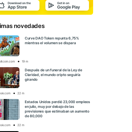
timas novedades
Curve DAO Token repunta 6,75%
mientras el volumen se dispara
bitcoin.com
19 m
Después de un funeral de la Ley de
Claridad, el mundo cripto seguiría
girando
esk.com
22 m
Estados Unidos perdió 23,000 empleos
en julio, muy por debajo de las
previsiones que estimaban un aumento
de 80,000
esk.com
22 m