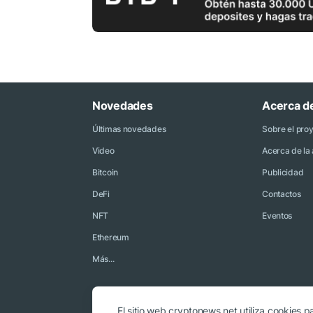
Novedades
Acerca d
Últimas novedades
Sobre el pro
Video
Acerca de la 
Bitcoin
Publicidad
DeFi
Contactos
NFT
Eventos
Ethereum
Más...
El sitio web cryptonews.net utiliza cookies pa