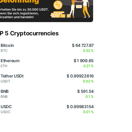
P 5 Cryptocurrencies
Bitcoin
$ 64 727.87
BTC
0.52 %
Ethereum
$ 1 909.65
ETH
0.21 %
Tether USDt
$ 0.99922616
USDT
0.02 %
BNB
$ 591.54
BNB
0.1 %
USDC
$ 0.99983154
USDC
0.01 %