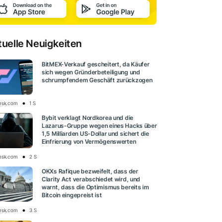
tuelle Neuigkeiten
BitMEX-Verkauf gescheitert, da Käufer
sich wegen Gründerbeteiligung und
schrumpfendem Geschäft zurückzogen
esk.com
1 S
Bybit verklagt Nordkorea und die
Lazarus-Gruppe wegen eines Hacks über
1,5 Milliarden US-Dollar und sichert die
Einfrierung von Vermögenswerten
esk.com
2 S
OKXs Rafique bezweifelt, dass der
Clarity Act verabschiedet wird, und
warnt, dass die Optimismus bereits im
Bitcoin eingepreist ist
esk.com
3 S