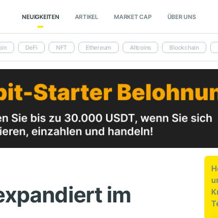
NEUIGKEITEN
ARTIKEL
MARKET CAP
ÜBER UNS
oin
DeFi
NFT
Ethereum
Altcoins
Blockchain
H
u
expandiert im
K
T