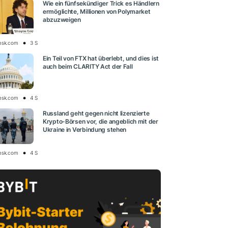
Wie ein fünfsekündiger Trick es Händlern
ermöglichte, Millionen von Polymarket
abzuzweigen
esk.com
3 S
Ein Teil von FTX hat überlebt, und dies ist
auch beim CLARITY Act der Fall
esk.com
4 S
Russland geht gegen nicht lizenzierte
Krypto-Börsen vor, die angeblich mit der
Ukraine in Verbindung stehen
esk.com
4 S