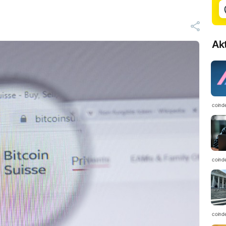
Ak
coind
coind
coind