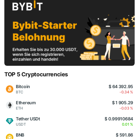
TOP 5 Cryptocurrencies
Bitcoin
$ 64 392.95
BTC
-0.34 %
Ethereum
$ 1 905.29
ETH
-0.03 %
Tether USDt
$ 0.99910684
USDT
0.01 %
BNB
$ 591.86