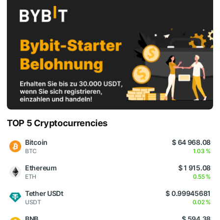
TOP 5 Cryptocurrencies
Bitcoin
$ 64 968.08
BTC
1.03 %
Ethereum
$ 1 915.08
ETH
0.55 %
Tether USDt
$ 0.99945681
USDT
0.02 %
BNB
$ 594.38