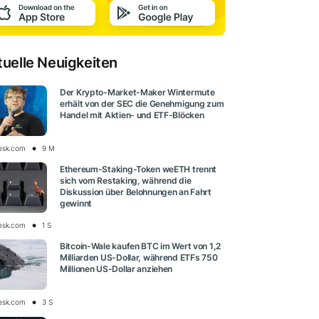
tuelle Neuigkeiten
Der Krypto-Market-Maker Wintermute
erhält von der SEC die Genehmigung zum
Handel mit Aktien- und ETF-Blöcken
esk.com
9 M
Ethereum-Staking-Token weETH trennt
sich vom Restaking, während die
Diskussion über Belohnungen an Fahrt
gewinnt
esk.com
1 S
Bitcoin-Wale kaufen BTC im Wert von 1,2
Milliarden US-Dollar, während ETFs 750
Millionen US-Dollar anziehen
esk.com
3 S