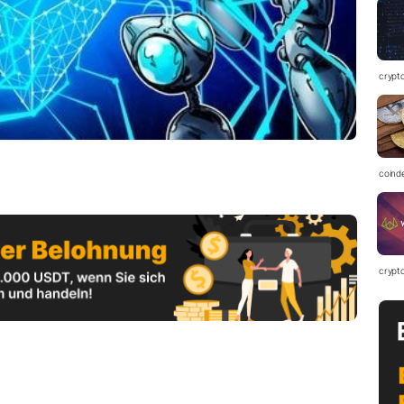
crypt
coind
crypt