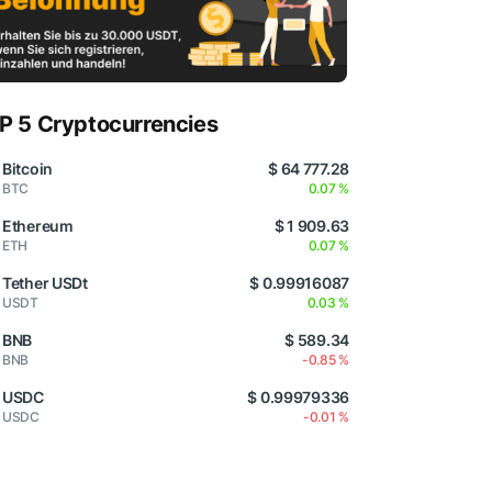
P 5 Cryptocurrencies
Bitcoin
$ 64 777.28
BTC
0.07 %
Ethereum
$ 1 909.63
ETH
0.07 %
Tether USDt
$ 0.99916087
USDT
0.03 %
BNB
$ 589.34
BNB
-0.85 %
USDC
$ 0.99979336
USDC
-0.01 %