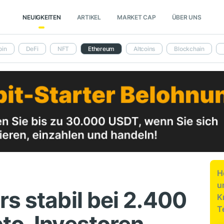
NEUIGKEITEN
ARTIKEL
MARKET CAP
ÜBER UNS
oin
DeFi
NFT
Ethereum
Altcoins
Blockchain
H
u
s stabil bei 2.400
K
T