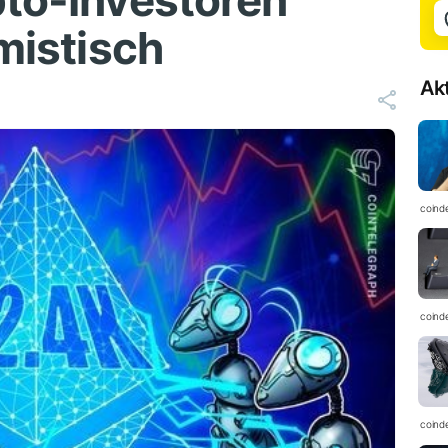
pto-Investoren
imistisch
Ak
coind
coind
coind