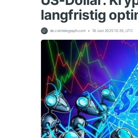
US-Dollar: Kry
langfristig opt
de.cointelegraph.com
18 Juni 2025 10:35, UTC