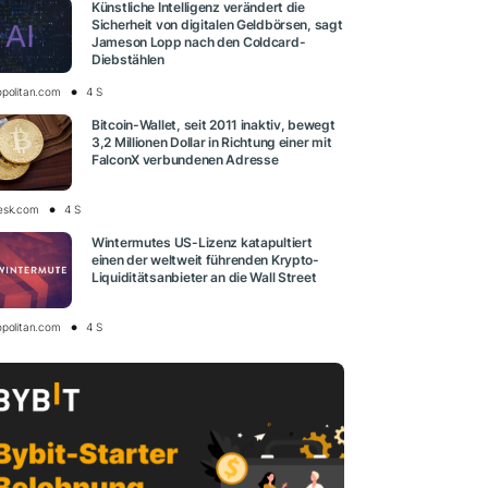
Künstliche Intelligenz verändert die
Sicherheit von digitalen Geldbörsen, sagt
Jameson Lopp nach den Coldcard-
Diebstählen
opolitan.com
4 S
Bitcoin-Wallet, seit 2011 inaktiv, bewegt
3,2 Millionen Dollar in Richtung einer mit
FalconX verbundenen Adresse
esk.com
4 S
Wintermutes US-Lizenz katapultiert
einen der weltweit führenden Krypto-
Liquiditätsanbieter an die Wall Street
opolitan.com
4 S