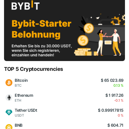
TOP 5 Cryptocurrencies
Bitcoin
$ 65 023.69
BTC
0.13 %
Ethereum
$ 1 917.26
ETH
-0.1 %
Tether USDt
$ 0.99917815
USDT
0 %
BNB
$ 604.71