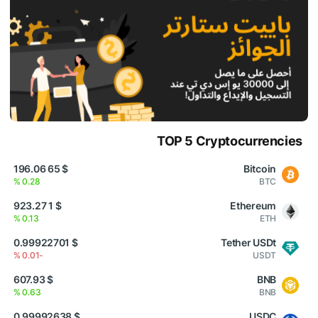
TOP 5 Cryptocurrencies
$ 65 196.06
Bitcoin
0.28 %
BTC
$ 1 923.27
Ethereum
0.13 %
ETH
$ 0.99922701
Tether USDt
-0.01 %
USDT
$ 607.93
BNB
0.63 %
BNB
$ 0.99992638
USDC