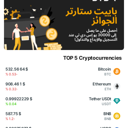
TOP 5 Cryptocurrencies
$ 64 532.56
Bitcoin
-0.53 %
BTC
$ 1 908.46
Ethereum
-0.32 %
ETH
$ 0.99922229
Tether USDt
0.04 %
USDT
$ 587.75
BNB
-1.2 %
BNB