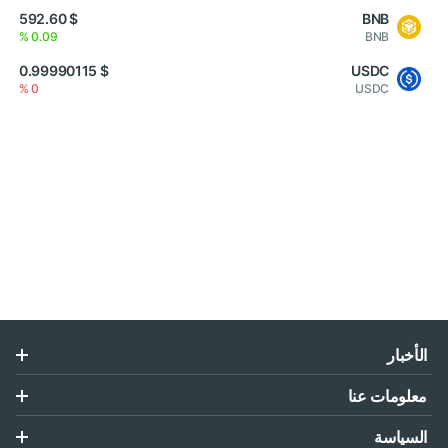
$ 592.60
BNB
0.09 %
BNB
$ 0.99990115
USDC
0 %
USDC
الأخبار
معلومات عنا
السياسة