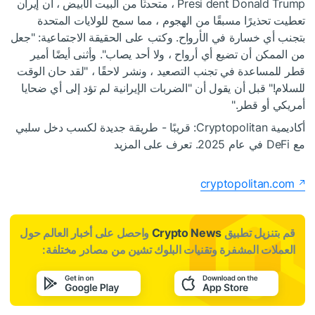
Presi dent Donald Trump ، متحدثًا من البيت الأبيض ، أن إيران
تعطيت تحذيرًا مسبقًا من الهجوم ، مما سمح للولايات المتحدة
بتجنب أي خسارة في الأرواح. وكتب على الحقيقة الاجتماعية: "جعل
من الممكن أن تضيع أي أرواح ، ولا أحد يصاب". وأثنى أيضًا أمير
قطر للمساعدة في تجنب التصعيد ، ونشر لاحقًا ، "لقد حان الوقت
للسلام!" قبل أن يقول أن "الضربات الإيرانية لم تؤد إلى أي ضحايا
أمريكي أو قطر."
أكاديمية Cryptopolitan: قريبًا - طريقة جديدة لكسب دخل سلبي
مع DeFi في عام 2025. تعرف على المزيد
cryptopolitan.com
قم بتنزيل تطبيق
Crypto News
واحصل على أخبار العالم حول
العملات المشفرة وتقنيات البلوك تشين من مصادر مختلفة: