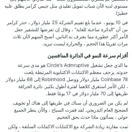
مستوى لديه الآن شباب تمويل تقليدي مثل جيمي كرامر يطلق عليه
خطيرًا.
في 10 يونيو ، عندما بلغ تقييم الشركة 25 مليار دولار ، حذر كرامر
من أن "الدائرة ساخنة للغاية" ، وقال إن تعرضها للتشفير جعل
الأمر أكثر خطورة مما يعترف به الناس. أصبح السهم الآن ثلاث
مرات تقريبًا هذا الحجم ، والحرارة ليست تبريد.
أقزام سرعة النمو في الدائرة المنافسين
ما الذي جعل تشغيل Circle's Admruptive هو مدى سرعة
حدوثه. يزحف معظم الاكتتابات الاكتتابوية المرتبطة بلغت
Coinbase 78 مليار دولار ووصل Robinhood إلى 68 مليار دولار
، لكن الأمر استغرق كلاهما لفترة أطول بكثير. دائرة الجرافة
طريقها إلى 70 مليار دولار في 17 يومًا فقط.
لم يكن من الضروري أن سباك في طريقها إلى هناك أو تخويف
الضجيج العام التدريجي. لقد قفزت السياج ، والآن ينظر الجميع
حولي ، يسألون ماذا حدث بحق الجحيم.
تمت مقارنة زيادة الشركة مع الاكتتابات الاكتتابات السابقة ، ولكن