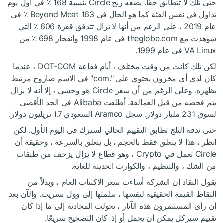
حتى تلك لا تتطابق حقًا. يضعه ربح Circle بنسبة 168 ٪ في أول يوم
تداول في نفس الفئة كما هو الحال في Beyond Meat 163 ٪ في
عام 2019 ، على الرغم من أنها لا تزال تتدفق قفزة 606 ٪ التي
شوهدت مع theglobe.com في عام 1998 وانفجار 698 ٪ من
VA Linux في عام 1999.
لكن تلك كانت من وقت مختلف ، أيام فقاعة DOT-COM ، عندما
كان لدى أي مخزون يحتوي على ".com" في الاسم صاروخ مرتبط
بظهره. وعلى الرغم من أن سعر Circle هو وحشي ، إلا أنه لا يزال
يتم فحصه من قبل العمالقة. أطلقت Alibaba في الحد الأقصى
لسوق 231 مليار دولار. سجل Aramco السعودي 1.7 تريليون دولار.
حتى ندفة الثلج تطابق التقييم الحالي لسيرك في اليوم الأول. لكن
انظر ، هذا لا يتعلق فقط بالحجم ، بل يتعلق بالسرعة ، وحقيقة أن
Circle تعمل في Crypto ، وهو قطاع لا يزال يزحف من طبقات
من الشك ، والتنظيم ، والكوارث الحديثة للغاية.
يقول النقاد إن الشركة أساءت سعر الاكتتاب العام ، وبدلاً من
التقاط القيمة الحقيقية لنفسها ، سلمتها إلى وول ستريت. والآن بعد
أن رأى المستثمرون هذه الآثار ، تحولت المحادثة إلى ما إذا كان
تقييم سيركل يمكن أن يحمل أو إذا كان التصحيح سريعًا.