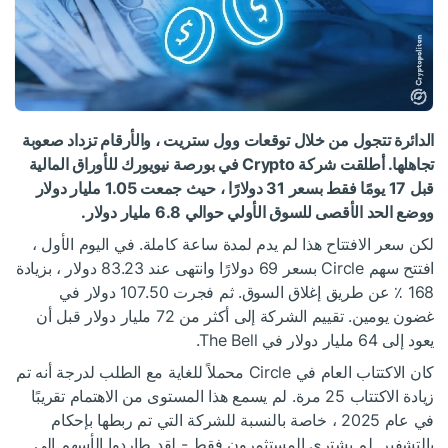
الدائرة تتجول من خلال توقعات وول ستريت ، والأرقام تزداد صعوبة
تجاهلها. أطلقت شركة Crypto في بورصة نيويورك للأوراق المالية
قبل 17 يومًا فقط بسعر 31 دولارًا ، حيث جمعت 1.05 مليار دولار
ووضع الحد الأقصى للسوق الأولي حوالي 6.8 مليار دولار.
لكن سعر الافتتاح هذا لم يدم لمدة ساعة كاملة. في اليوم الأول ،
افتتح سهم Circle بسعر 69 دولارًا وانتهى عند 83.23 دولار ، بزيادة
168 ٪ عن طريق إغلاق السوق. ثم فجرت 107.50 دولار في
غضون يومين. تقييم الشركة إلى أكثر من 72 مليار دولار قبل أن
يعود إلى 64 مليار دولار في The Bell.
كان الاكتتاب العام في Circle محملاً للغاية مع الطلب لدرجة أنه تم
زيادة الاكتتاب 25 مرة. لم يسمع هذا المستوى من الاهتمام تقريبًا
في عام 2025 ، خاصة بالنسبة للشركة التي تم ربطها بإحكام
بالتشفير. لم يشتري المستثمرون فقط - لقد طاردوا الأسهم إلى