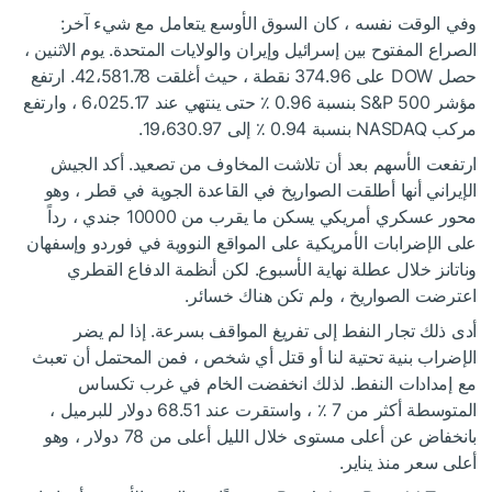
وفي الوقت نفسه ، كان السوق الأوسع يتعامل مع شيء آخر:
الصراع المفتوح بين إسرائيل وإيران والولايات المتحدة. يوم الاثنين ،
حصل DOW على 374.96 نقطة ، حيث أغلقت 42،581.78. ارتفع
مؤشر S&P 500 بنسبة 0.96 ٪ حتى ينتهي عند 6،025.17 ، وارتفع
مركب NASDAQ بنسبة 0.94 ٪ إلى 19،630.97.
ارتفعت الأسهم بعد أن تلاشت المخاوف من تصعيد. أكد الجيش
الإيراني أنها أطلقت الصواريخ في القاعدة الجوية في قطر ، وهو
محور عسكري أمريكي يسكن ما يقرب من 10000 جندي ، رداً
على الإضرابات الأمريكية على المواقع النووية في فوردو وإسفهان
وناتانز خلال عطلة نهاية الأسبوع. لكن أنظمة الدفاع القطري
اعترضت الصواريخ ، ولم تكن هناك خسائر.
أدى ذلك تجار النفط إلى تفريغ المواقف بسرعة. إذا لم يضر
الإضراب بنية تحتية لنا أو قتل أي شخص ، فمن المحتمل أن تعبث
مع إمدادات النفط. لذلك انخفضت الخام في غرب تكساس
المتوسطة أكثر من 7 ٪ ، واستقرت عند 68.51 دولار للبرميل ،
بانخفاض عن أعلى مستوى خلال الليل أعلى من 78 دولار ، وهو
أعلى سعر منذ يناير.