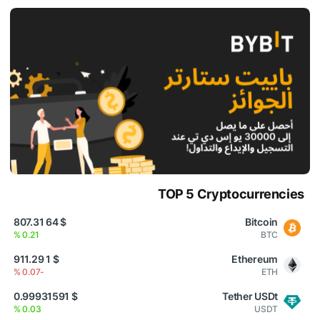
TOP 5 Cryptocurrencies
$ 64 807.31
Bitcoin
0.21 %
BTC
$ 1 911.29
Ethereum
-0.07 %
ETH
$ 0.99931591
Tether USDt
0.03 %
USDT