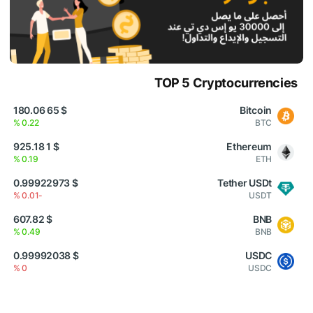
TOP 5 Cryptocurrencies
$ 65 180.06
Bitcoin
0.22 %
BTC
$ 1 925.18
Ethereum
0.19 %
ETH
$ 0.99922973
Tether USDt
-0.01 %
USDT
$ 607.82
BNB
0.49 %
BNB
$ 0.99992038
USDC
0 %
USDC