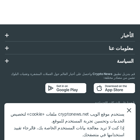
الأخبار
معلومات عنا
السياسة
قم بتنزيل تطبيق
Crypto News
واحصل على أخبار العالم حول العملات المشفرة وتقنيات البلوك
تشين من مصادر مختلفة:
تابعونا على الشبكات الاجتماعية
يستخدم موقع الويب cryptonews.net ملفات «cookie» لتخصيص
الخدمات وتحسين تجربة المستخدم للموقع.
إذا كنت لا تريد معالجة بيانات المستخدم الخاصة بك، فالرجاء تقييد
استخدامها في متصفحك.
© 2018 - 2026 Crypto News. عند استخدام المواد، يلزم الارتباط بـ cryptonews.net.