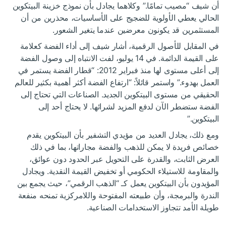
أن شيف “مصيب تمامًا.” وكلاهما يجادل بأن نموذج خزينة البيتكوين
الحالي يعطي الأولوية للضجيج على الأساسيات، محذرين من أن
المستثمرين قد يكونون معرضين عندما يتغير الشعور.
في المقابل للأصول الرقمية، أشار شيف إلى أداء الفضة كعلامة
على القيمة الدائمة. في 14 يوليو، لفت الانتباه إلى وصول الفضة
إلى أعلى مستوى لها منذ فبراير 2012: “قطار الفضة يستمر في
العمل بهدوء.” واستمر قائلاً: “ارتفاع الفضة أكثر أهمية بكثير للعالم
الحقيقي من مستوى البيتكوين الجديد. الصناعات التي تحتاج إلى
الفضة ستضطر الآن لدفع المزيد لشرائها. لا يحتاج أحد إلى
البيتكوين.”
ومع ذلك، يجادل العديد من مؤيدي التشفير بأن البيتكوين يقدم
خصائص فريدة لا يمكن للذهب والفضة مجاراتها، بما في ذلك
العرض الثابت، والقدرة على التحويل عبر الحدود دون عوائق،
والمقاومة للاستيلاء الحكومي أو تخفيض القيمة النقدية. ويجادل
المؤيدون بأن البيتكوين يعمل كـ “الذهب الرقمي”، حيث يجمع بين
الندرة والبرمجة، وأن طبيعته المفتوحة واللامركزية تمنحه منفعة
طويلة الأمد تتجاوز الاستخدامات الصناعية.