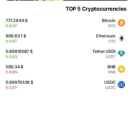
TOP 5 Cryptocurrencies
$ 64 777.28
Bitcoin
0.07 %
BTC
$ 1 909.63
Ethereum
0.07 %
ETH
$ 0.99916087
Tether USDt
0.03 %
USDT
$ 589.34
BNB
-0.85 %
BNB
$ 0.99979336
USDC
-0.01 %
USDC