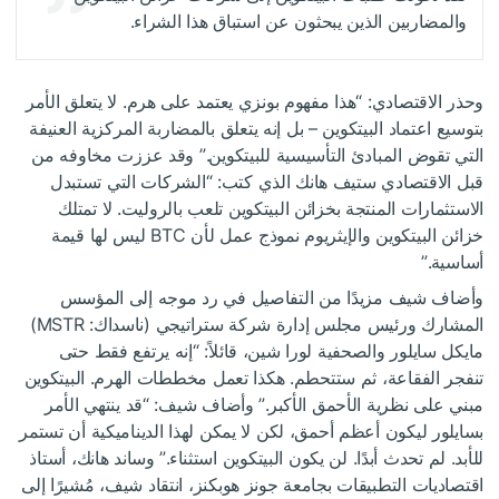
والمضاربين الذين يبحثون عن استباق هذا الشراء.
وحذر الاقتصادي: “هذا مفهوم بونزي يعتمد على هرم. لا يتعلق الأمر
بتوسيع اعتماد البيتكوين – بل إنه يتعلق بالمضاربة المركزية العنيفة
التي تقوض المبادئ التأسيسية للبيتكوين.” وقد عززت مخاوفه من
قبل الاقتصادي ستيف هانك الذي كتب: “الشركات التي تستبدل
الاستثمارات المنتجة بخزائن البيتكوين تلعب بالروليت. لا تمتلك
خزائن البيتكوين والإيثريوم نموذج عمل لأن BTC ليس لها قيمة
أساسية.”
وأضاف شيف مزيدًا من التفاصيل في رد موجه إلى المؤسس
المشارك ورئيس مجلس إدارة شركة ستراتيجي (ناسداك: MSTR)
مايكل سايلور والصحفية لورا شين، قائلاً: “إنه يرتفع فقط حتى
تنفجر الفقاعة، ثم ستتحطم. هكذا تعمل مخططات الهرم. البيتكوين
مبني على نظرية الأحمق الأكبر.” وأضاف شيف: “قد ينتهي الأمر
بسايلور ليكون أعظم أحمق، لكن لا يمكن لهذا الديناميكية أن تستمر
للأبد. لم تحدث أبدًا. لن يكون البيتكوين استثناء.” وساند هانك، أستاذ
اقتصاديات التطبيقات بجامعة جونز هوبكنز، انتقاد شيف، مُشيرًا إلى