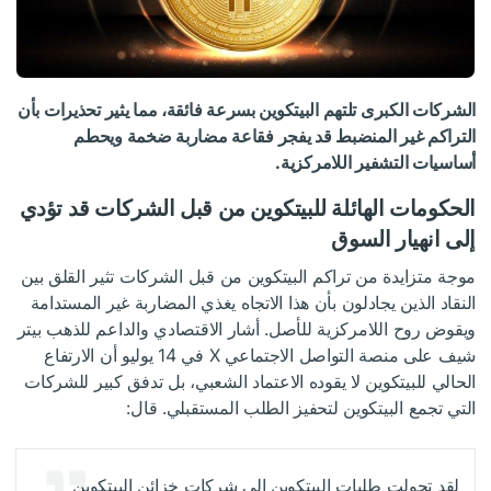
الشركات الكبرى تلتهم البيتكوين بسرعة فائقة، مما يثير تحذيرات بأن
التراكم غير المنضبط قد يفجر فقاعة مضاربة ضخمة ويحطم
أساسيات التشفير اللامركزية.
الحكومات الهائلة للبيتكوين من قبل الشركات قد تؤدي
إلى انهيار السوق
موجة متزايدة من تراكم البيتكوين من قبل الشركات تثير القلق بين
النقاد الذين يجادلون بأن هذا الاتجاه يغذي المضاربة غير المستدامة
ويقوض روح اللامركزية للأصل. أشار الاقتصادي والداعم للذهب بيتر
شيف على منصة التواصل الاجتماعي X في 14 يوليو أن الارتفاع
الحالي للبيتكوين لا يقوده الاعتماد الشعبي، بل تدفق كبير للشركات
التي تجمع البيتكوين لتحفيز الطلب المستقبلي. قال:
لقد تحولت طلبات البيتكوين إلى شركات خزائن البيتكوين