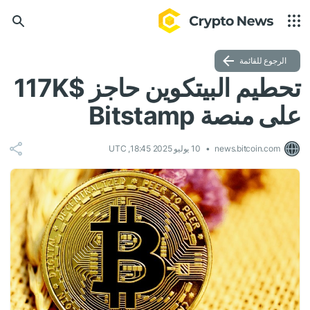
الرجوع للقائمة
تحطيم البيتكوين حاجز $117K
على منصة Bitstamp
news.bitcoin.com
10 يوليو 2025 18:45, UTC