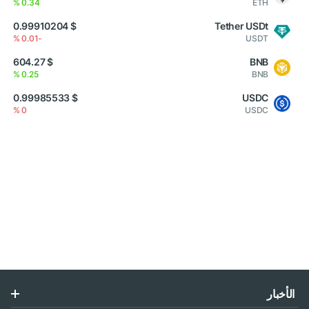
0.34 %
ETH
$ 0.99910204
Tether USDt
-0.01 %
USDT
$ 604.27
BNB
0.25 %
BNB
$ 0.99985533
USDC
0 %
USDC
الأخبار