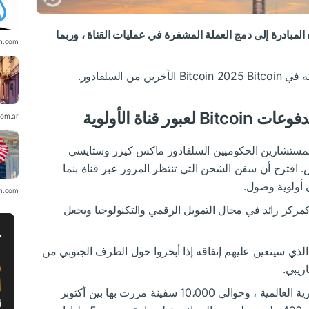
ف هذه المبادرة إلى دمج العملة المشفرة في عمليات القناة ، وربما
in.com
قناة الأولوية
com.ar
Mizrach على اللجنة إلى جانب Bitcoin ، المستشارين الحكوميين السلفادور ماكس كيزر وستايسي
ومشرف مايك بيترسون من Bitcoin بيتش. اقترح أن سفن الشحن التي تنتظر المرور عبر قناة بنما
in.com
كمركز رائد في مجال التمويل الرقمي والتكنولوجيا ويجعل
لذي سيتعين عليهم إنفاقه إذا أبحروا حول الطرف الجنوبي من
اريبي.
تتعامل القناة إلى حوالي 5 ٪ من جميع التجارة البحرية العالمية ، وحوالي 10،000 سفينة مررت بها بين أكتوبر