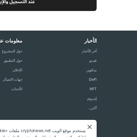
الأخبار
معلومات عنا
آخر الأخبار
حول المشروع
فيديو
حول التطبيق
بيتكوين
الإعلان
DeFi
جهات الاتصال
NFT
الأحداث
إيثريوم
أكثر...
يستخدم موقع الويب cryptonews.net ملفات «cookie» لتخصيص الخدمات وتحسين تجربة المستخدم للموقع.