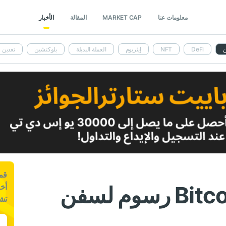
معلومات عنا
MARKET CAP
المقالة
الأخبار
ن
DeFi
NFT
إيثريوم
العملة البديلة
بلوكتشين
تعدين
قم 
بنما سيتي عيون Bitcoin رسوم لسفن
أخب
تش