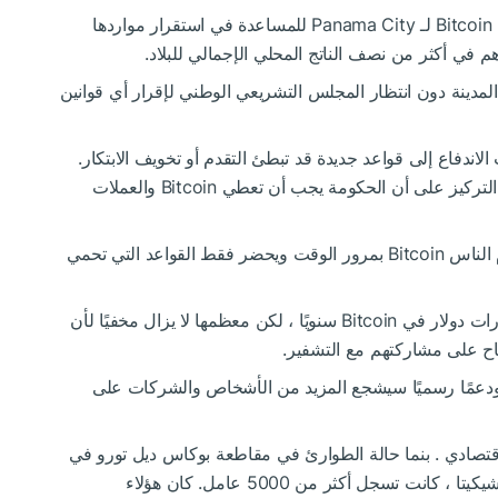
اقترح العمدة ميزراشي أيضًا إنشاء محمية مخصصة Bitcoin لـ Panama City للمساعدة في استقرار مواردها
المدينة دون انتظار المجلس التشريعي الوطني لإقرار أي قوانين
المشرعين لتجنب الاندفاع إلى قواعد جديدة قد تبطئ التقدم أو تخويف الابتكار.
قال: "لا تلمسها ، لا تقترب منه ، لا تنظر إليها" ، مع التركيز على أن الحكومة يجب أن تعطي Bitcoin والعملات
أخبر Mizrachi المشرعين بمشاهدة كيفية استخدام الناس Bitcoin بمرور الوقت ويحضر فقط القواعد التي تحمي
وقال ميزراشي إن البلاد تتعامل مع أكثر من 5 مليارات دولار في Bitcoin سنويًا ، لكن معظمها لا يزال مخفيًا لأن
فتاح على مشاركتهم مع التشفير.
ية ودعمًا رسميًا سيشجع المزيد من الأشخاص والشركات على
اقتصادي
.
بنما
حالة الطوارئ في
مقاطعة بوكاس ديل تورو
في
أعقاب الأخبار التي تفيد بأن شركة موز معروفة ، تشيكيتا ، كانت تسجل أكثر من 5000 عامل. كان هؤلاء