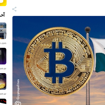
آخر
in.com
com.ar
com.ar