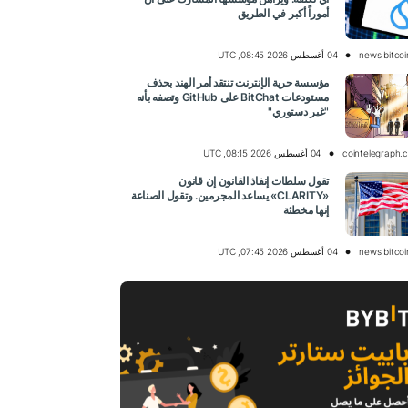
أموراً أكبر في الطريق
news.bitco
04 أغسطس 2026 08:45, UTC
مؤسسة حرية الإنترنت تنتقد أمر الهند بحذف
مستودعات BitChat على GitHub وتصفه بأنه
"غير دستوري"
cointelegraph.
04 أغسطس 2026 08:15, UTC
تقول سلطات إنفاذ القانون إن قانون
«CLARITY» يساعد المجرمين. وتقول الصناعة
إنها مخطئة
news.bitco
04 أغسطس 2026 07:45, UTC