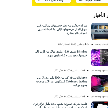
 الأخبار
شركة «بلاكروك» تطرح صندوقين ماليين في
سوق المال تم تحويلهما إلى توكنات لمُصدري
العملات المستقرة
news.bitco
04 أغسطس 2026 10:00, UTC
Bitmine تضيف 19.6 مليون دولار من الإيثر إلى
خزينتها وتعيد شراء 4.5 مليون سهم
cointelegraph.
04 أغسطس 2026 09:19, UTC
Galaxy: سرقة أكثر من 100 مليون دولار من
محافظ Coldcard للبيتكوين عبر ثلاث موجات
هجوم مؤكدة
cointelegraph.
04 أغسطس 2026 09:19, UTC
قامت شركة «سوي» بتحويل 65 مليار دولار دون
أي تكلفة. ويراهن مؤسسها المشارك على أن