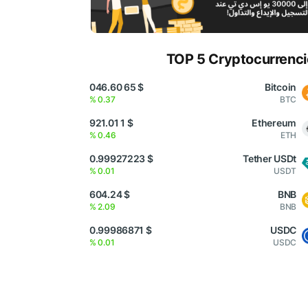
TOP 5 Cryptocurrenci
$ 65 046.60
Bitcoin
0.37 %
BTC
$ 1 921.01
Ethereum
0.46 %
ETH
$ 0.99927223
Tether USDt
0.01 %
USDT
$ 604.24
BNB
2.09 %
BNB
$ 0.99986871
USDC
0.01 %
USDC