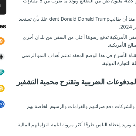
2023 و September 2024 ، والتي تحمل أكثر من 423 مليون طن من البضائع وتولد ما يقرب من 5 مليارات
تأتي فكرة Mizrachi في وقت من التوتر السياسي منذ أن طالبdent Donald Donald Trump علنًا بأن تستعيد
es
2.
لسفن الأمريكية تدفع رسومًا أعلى من السفن من بلدان أخرى
الح الأمريكية.
 لقبول مدفوعات Bitcoin للعبور القناة الأسرع في هذا الوضع المعقد تدعم أهداف النمو الرقمي
 التجارة الدولية.
تحتضن Bitcoin مقابل المدفوعات الضريبية وتقترح محمية التشفير
 والشركات دفع ضرائبهم والغرامات والرسوم الخاصة بهم
وتريد إعطاء الناس طرقًا أكثر مرونة لتلبية التزاماتهم المالية