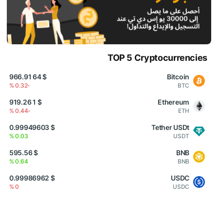
TOP 5 Cryptocurrencies
$ 64 966.91
Bitcoin
-0.32 %
BTC
$ 1 919.26
Ethereum
-0.44 %
ETH
$ 0.99949603
Tether USDt
0.03 %
USDT
$ 595.56
BNB
0.64 %
BNB
$ 0.99986962
USDC
0 %
USDC